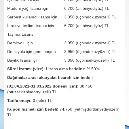
Madeni yağ lisansı için
6.700 (altıbinyediyüz) TL
Serbest kullanıcı lisansı için
3.950 (üçbindokuzyüzelli) TL
İhrakiye teslimi lisansı için
6.700 (altıbinyediyüz) TL
Taşıma Lisansı
Demiryolu için
3.950 (üçbindokuzyüzelli) TL
Denizyolu için gemi başına
3.950 (üçbindokuzyüzelli) TL
Bayilik lisansı için
3.850 (üçbinsekizyüzelli) TL
Süre Uzatımı (vize):
Lisans alma bedelinin % 50’si
Dağıtıcılar arası akaryakıt ticareti izin bedeli
(01.04.2021-31.03.2022 dönemi için):
38.450
(otuzsekizbindörtyüzelli) TL
Tarife onayı:
0 (sıfır) TL
Kupon hizmeti izin bedeli:
74.750 (yetmişdörtbinyediyüzelli)
TL