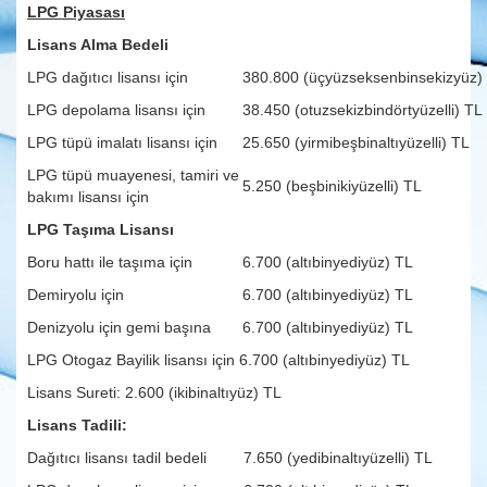
LPG Piyasası
Lisans Alma Bedeli
LPG dağıtıcı lisansı için
380.800 (üçyüzseksenbinsekizyüz)
LPG depolama lisansı için
38.450 (otuzsekizbindörtyüzelli) TL
LPG tüpü imalatı lisansı için
25.650 (yirmibeşbinaltıyüzelli) TL
LPG tüpü muayenesi, tamiri ve
5.250 (beşbinikiyüzelli) TL
bakımı lisansı için
LPG Taşıma Lisansı
Boru hattı ile taşıma için
6.700 (altıbinyediyüz) TL
Demiryolu için
6.700 (altıbinyediyüz) TL
Denizyolu için gemi başına
6.700 (altıbinyediyüz) TL
LPG Otogaz Bayilik lisansı için 6.700 (altıbinyediyüz) TL
Lisans Sureti: 2.600 (ikibinaltıyüz) TL
Lisans Tadili:
Dağıtıcı lisansı tadil bedeli
7.650 (yedibinaltıyüzelli) TL