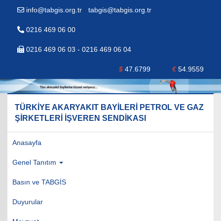
info@tabgis.org.tr
-
tabgis@tabgis.org.tr
0216 469 06 00
0216 469 06 03 - 0216 469 06 04
$
47.6799
€
54.9559
TÜRKİYE AKARYAKIT BAYİLERİ PETROL VE GAZ
ŞİRKETLERİ İŞVEREN SENDİKASI
Anasayfa
Genel Tanıtım
Basın ve TABGİS
Duyurular