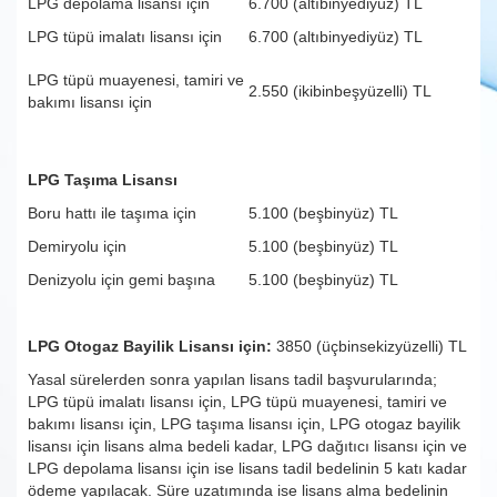
LPG depolama lisansı için
6.700 (altıbinyediyüz) TL
LPG tüpü imalatı lisansı için
6.700 (altıbinyediyüz) TL
LPG tüpü muayenesi, tamiri ve
2.550 (ikibinbeşyüzelli) TL
bakımı lisansı için
LPG Taşıma Lisansı
Boru hattı ile taşıma için
5.100 (beşbinyüz) TL
Demiryolu için
5.100 (beşbinyüz) TL
Denizyolu için gemi başına
5.100 (beşbinyüz) TL
LPG Otogaz Bayilik Lisansı için:
3850 (üçbinsekizyüzelli) TL
Yasal sürelerden sonra yapılan lisans tadil başvurularında;
LPG tüpü imalatı lisansı için, LPG tüpü muayenesi, tamiri ve
bakımı lisansı için, LPG taşıma lisansı için, LPG otogaz bayilik
lisansı için lisans alma bedeli kadar, LPG dağıtıcı lisansı için ve
LPG depolama lisansı için ise lisans tadil bedelinin 5 katı kadar
ödeme yapılacak. Süre uzatımında ise lisans alma bedelinin