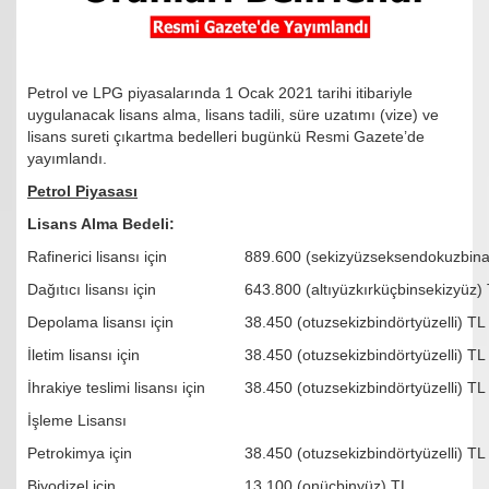
Petrol ve LPG piyasalarında 1 Ocak 2021 tarihi itibariyle
uygulanacak lisans alma, lisans tadili, süre uzatımı (vize) ve
lisans sureti çıkartma bedelleri bugünkü Resmi Gazete’de
yayımlandı.
Petrol Piyasası
Lisans Alma Bedeli:
Rafinerici lisansı için
889.600 (sekizyüzseksendokuzbinal
Dağıtıcı lisansı için
643.800 (altıyüzkırküçbinsekizyüz)
Depolama lisansı için
38.450 (otuzsekizbindörtyüzelli) TL
İletim lisansı için
38.450 (otuzsekizbindörtyüzelli) TL
İhrakiye teslimi lisansı için
38.450 (otuzsekizbindörtyüzelli) TL
İşleme Lisansı
Petrokimya için
38.450 (otuzsekizbindörtyüzelli) TL
Biyodizel için
13.100 (onüçbinyüz) TL