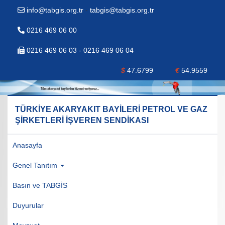
info@tabgis.org.tr
-
tabgis@tabgis.org.tr
0216 469 06 00
0216 469 06 03 - 0216 469 06 04
$
47.6799
€
54.9559
TÜRKİYE AKARYAKIT BAYİLERİ PETROL VE GAZ
ŞİRKETLERİ İŞVEREN SENDİKASI
Anasayfa
Genel Tanıtım
Basın ve TABGİS
Duyurular