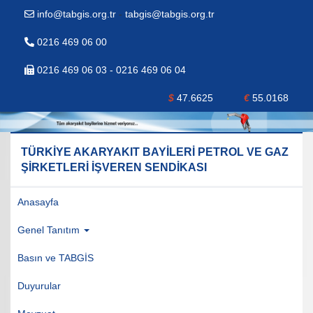
info@tabgis.org.tr
-
tabgis@tabgis.org.tr
0216 469 06 00
0216 469 06 03 - 0216 469 06 04
$
47.6625
€
55.0168
TÜRKİYE AKARYAKIT BAYİLERİ PETROL VE GAZ
ŞİRKETLERİ İŞVEREN SENDİKASI
Anasayfa
Genel Tanıtım
Basın ve TABGİS
Duyurular