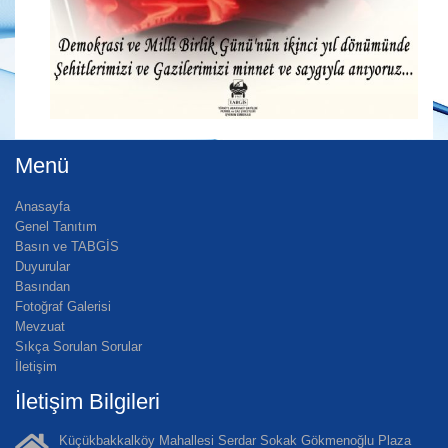
Menü
Anasayfa
Genel Tanıtım
Basın ve TABGİS
Duyurular
Basından
Fotoğraf Galerisi
Mevzuat
Sıkça Sorulan Sorular
İletişim
İletişim Bilgileri
Küçükbakkalköy Mahallesi Serdar Sokak Gökmenoğlu Plaza