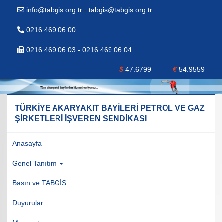
info@tabgis.org.tr
-
tabgis@tabgis.org.tr
0216 469 06 00
0216 469 06 03 - 0216 469 06 04
$
47.6799
€
54.9559
TÜRKİYE AKARYAKIT BAYİLERİ PETROL VE GAZ
ŞİRKETLERİ İŞVEREN SENDİKASI
Anasayfa
Genel Tanıtım
Basın ve TABGİS
Duyurular