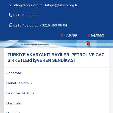
info@tabgis.org.tr
-
tabgis@tabgis.org.tr
0216 469 06 00
0216 469 06 03 - 0216 469 06 04
$
47.6799
€
54.9559
TÜRKİYE AKARYAKIT BAYİLERİ PETROL VE GAZ
ŞİRKETLERİ İŞVEREN SENDİKASI
Anasayfa
Genel Tanıtım
Basın ve TABGİS
Duyurular