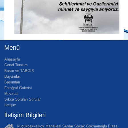
Menü
Anasayfa
Genel Tanıtım
Basın ve TABGİS
Duyurular
Basından
Fotoğraf Galerisi
Mevzuat
Sıkça Sorulan Sorular
İletişim
İletişim Bilgileri
Küçükbakkalköy Mahallesi Serdar Sokak Gökmenoğlu Plaza