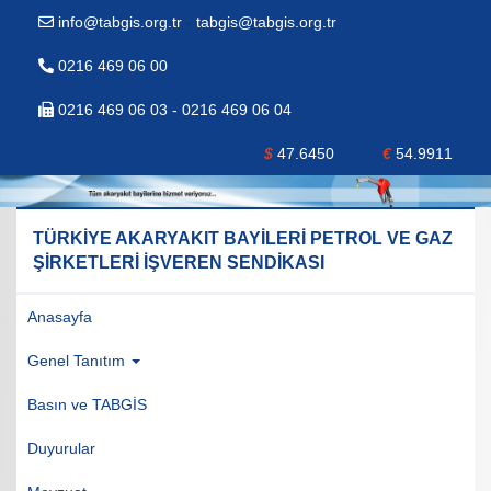
info@tabgis.org.tr
-
tabgis@tabgis.org.tr
0216 469 06 00
0216 469 06 03 - 0216 469 06 04
$
47.6450
€
54.9911
TÜRKİYE AKARYAKIT BAYİLERİ PETROL VE GAZ
ŞİRKETLERİ İŞVEREN SENDİKASI
Anasayfa
Genel Tanıtım
Basın ve TABGİS
Duyurular