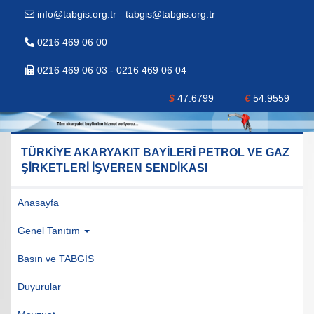
info@tabgis.org.tr
-
tabgis@tabgis.org.tr
0216 469 06 00
0216 469 06 03 - 0216 469 06 04
$
47.6799
€
54.9559
TÜRKİYE AKARYAKIT BAYİLERİ PETROL VE GAZ
ŞİRKETLERİ İŞVEREN SENDİKASI
Anasayfa
Genel Tanıtım
Basın ve TABGİS
Duyurular