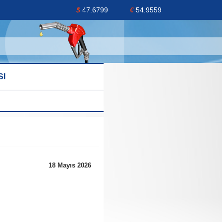
$
47.6799
€
54.9559
SI
18 Mayıs 2026