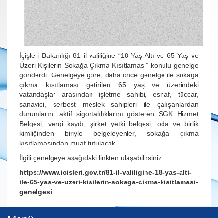
İçişleri Bakanlığı 81 il valiliğine “18 Yaş Altı ve 65 Yaş ve
Üzeri Kişilerin Sokağa Çıkma Kısıtlaması” konulu genelge
gönderdi. Genelgeye göre, daha önce genelge ile sokağa
çıkma kısıtlaması getirilen 65 yaş ve üzerindeki
vatandaşlar arasından işletme sahibi, esnaf, tüccar,
sanayici, serbest meslek sahipleri ile çalışanlardan
durumlarını aktif sigortalılıklarını gösteren SGK Hizmet
Belgesi, vergi kaydı, şirket yetki belgesi, oda ve birlik
kimliğinden biriyle belgeleyenler, sokağa çıkma
kısıtlamasından muaf tutulacak.
İlgili genelgeye aşağıdaki linkten ulaşabilirsiniz.
https://www.icisleri.gov.tr/81-il-valiligine-18-yas-alti-
ile-65-yas-ve-uzeri-kisilerin-sokaga-cikma-kisitlamasi-
genelgesi