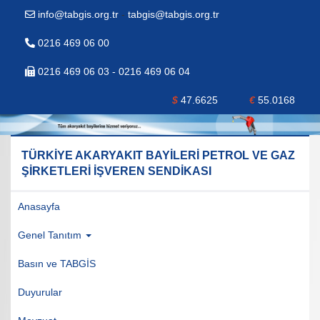
info@tabgis.org.tr
-
tabgis@tabgis.org.tr
0216 469 06 00
0216 469 06 03 - 0216 469 06 04
$
47.6625
€
55.0168
TÜRKİYE AKARYAKIT BAYİLERİ PETROL VE GAZ
ŞİRKETLERİ İŞVEREN SENDİKASI
Anasayfa
Genel Tanıtım
Basın ve TABGİS
Duyurular