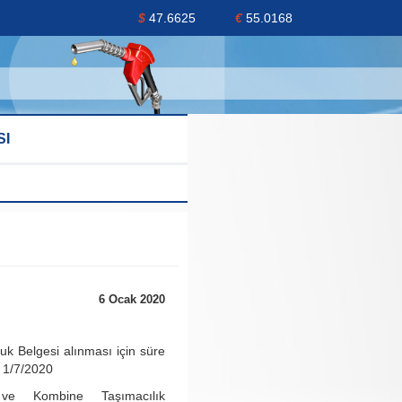
$
47.6625
€
55.0168
SI
6 Ocak 2020
k Belgesi alınması için süre
h 1/7/2020
 ve Kombine Taşımacılık