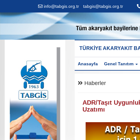
info@tabgis.org.tr
-
tabgis@tabgis.org.tr
TÜRKİYE AKARYAKIT BA
Anasayfa
Genel Tanıtım
Haberler
ADR/Taşıt Uygunluk
Uzatımı