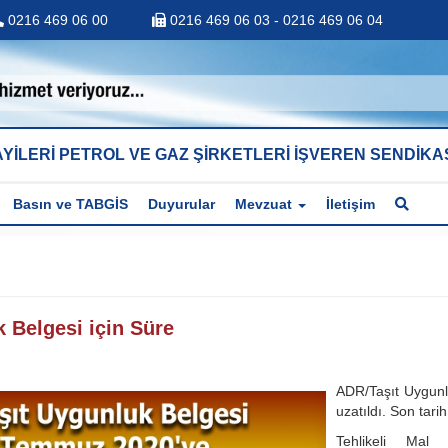
0216 469 06 00
0216 469 06 03 - 0216 469 06 04
YİLERİ PETROL VE GAZ ŞİRKETLERİ İŞVEREN SENDİKA
Basın ve TABGİS
Duyurular
Mevzuat
İletişim
 Belgesi için Süre
ADR/Taşıt Uygunlu
uzatıldı. Son tari
Tehlikeli Mal