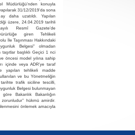
l Müdürlüğü’nden konuyla
a yapılarak 31/12/2019’da sona
 ay daha uzatıldı. Yapılan
diği üzere, 24.04.2019 tarihli
yılı Resmî Gazete’de
ürürlüğe giren Tehlikeli
olu İle Taşınması Hakkındaki
Uygunluk Belgesi" olmadan
 taşıtlar başlıklı Geçici 1 nci
e öncesi model yılına sahip
arı içinde veya ADR’ye taraf
e yapılan tehlikeli madde
ullanılan ve bu Yönetmeliğin
arihte trafik siciline tescilli,
t uygunluk Belgesi bulunmayan
a göre Bakanlık Bakanlığın
ı zorunludur” hükmü amirdir.
kilenmesini önlemek amacıyla