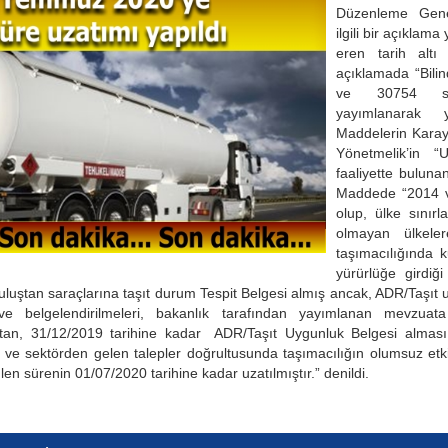
Düzenleme Gene
ilgili bir açıklam
eren tarih altı
açıklamada “Bilin
ve 30754 sa
yayımlanarak y
Maddelerin Karay
Yönetmelik’in “
faaliyette bulunan
Maddede “2014 v
olup, ülke sınırl
olmayan ülkeler
taşımacılığında k
yürürlüğe girdiği t
uruluştan saraçlarına taşıt durum Tespit Belgesi almış ancak, ADR/Taşı
ve belgelendirilmeleri, bakanlık tarafından yayımlanan mevzuat
uştan, 31/12/2019 tarihine kadar ADR/Taşıt Uygunluk Belgesi almas
ve sektörden gelen talepler doğrultusunda taşımacılığın olumsuz et
 sürenin 01/07/2020 tarihine kadar uzatılmıştır.” denildi.