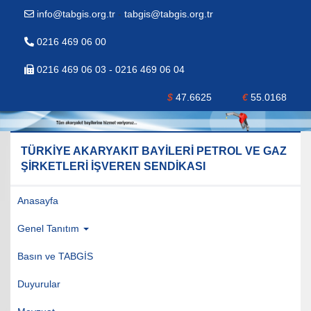
info@tabgis.org.tr
-
tabgis@tabgis.org.tr
0216 469 06 00
0216 469 06 03 - 0216 469 06 04
$
47.6625
€
55.0168
TÜRKİYE AKARYAKIT BAYİLERİ PETROL VE GAZ
ŞİRKETLERİ İŞVEREN SENDİKASI
Anasayfa
Genel Tanıtım
Basın ve TABGİS
Duyurular