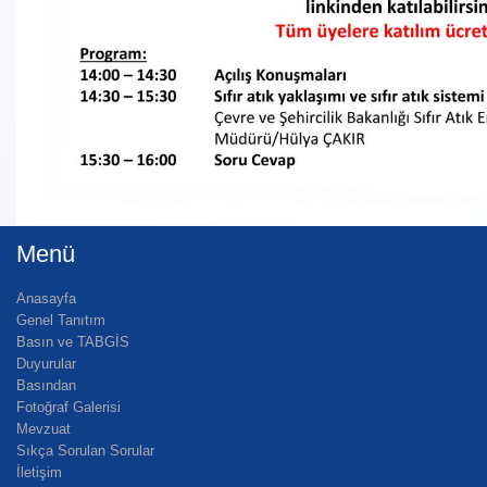
Menü
Anasayfa
Genel Tanıtım
Basın ve TABGİS
Duyurular
Basından
Fotoğraf Galerisi
Mevzuat
Sıkça Sorulan Sorular
İletişim