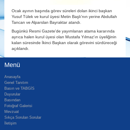
Ocak ayının başında görev süreleri dolan ikinci başkan
Yusuf Tülek ve kurul üyesi Metin Başlı'nın yerine Abdullah
Tancan ve Alparslan Bayraktar atandı.
Bugünkü Resmi Gazete'de yayımlanan atama kararında
ayrıca halen kurul üyesi olan Mustafa Yılmaz'ın üyeliğinin
kalan süresinde İkinci Başkan olarak görevini sürdüreceği
açıklandı.
Menü
Anasayfa
Genel Tanıtım
Basın ve TABGİS
Duyurular
Basından
Fotoğraf Galerisi
Mevzuat
Sıkça Sorulan Sorular
İletişim