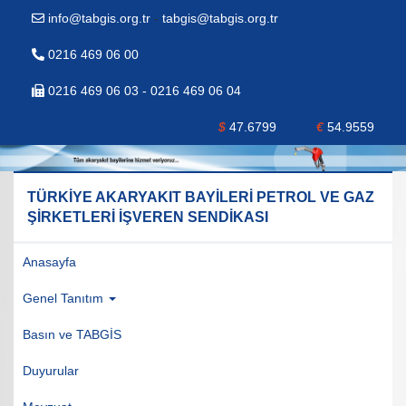
info@tabgis.org.tr
-
tabgis@tabgis.org.tr
0216 469 06 00
0216 469 06 03 - 0216 469 06 04
$
47.6799
€
54.9559
TÜRKİYE AKARYAKIT BAYİLERİ PETROL VE GAZ
ŞİRKETLERİ İŞVEREN SENDİKASI
Anasayfa
Genel Tanıtım
Basın ve TABGİS
Duyurular