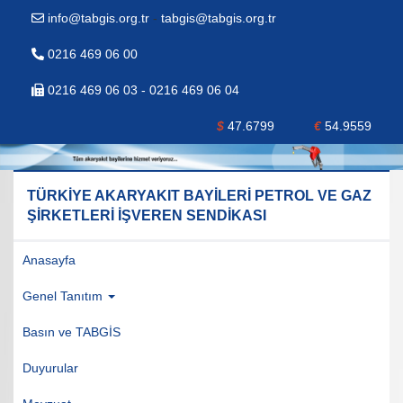
info@tabgis.org.tr
-
tabgis@tabgis.org.tr
0216 469 06 00
0216 469 06 03 - 0216 469 06 04
$
47.6799
€
54.9559
TÜRKİYE AKARYAKIT BAYİLERİ PETROL VE GAZ
ŞİRKETLERİ İŞVEREN SENDİKASI
Anasayfa
Genel Tanıtım
Basın ve TABGİS
Duyurular