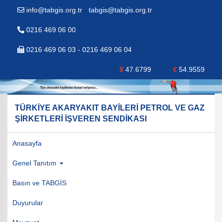
info@tabgis.org.tr
-
tabgis@tabgis.org.tr
0216 469 06 00
0216 469 06 03 - 0216 469 06 04
$
47.6799
€
54.9559
TÜRKİYE AKARYAKIT BAYİLERİ PETROL VE GAZ
ŞİRKETLERİ İŞVEREN SENDİKASI
Anasayfa
Genel Tanıtım
Basın ve TABGİS
Duyurular