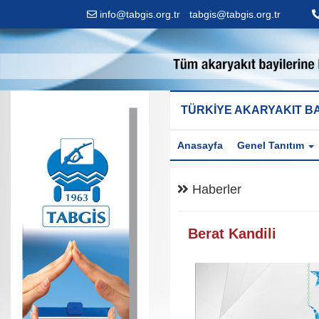
info@tabgis.org.tr
-
tabgis@tabgis.org.tr
TÜRKİYE AKARYAKIT BA
Anasayfa
Genel Tanıtım
Haberler
Berat Kandili