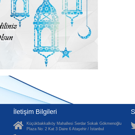
İletişim Bilgileri
S
Küçükbakkalköy Mahallesi Serdar Sokak Gökmenoğlu
Plaza No: 2 Kat 3 Daire 6 Ataşehir / İstanbul