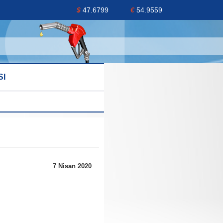
$
47.6799
€
54.9559
SI
7 Nisan 2020