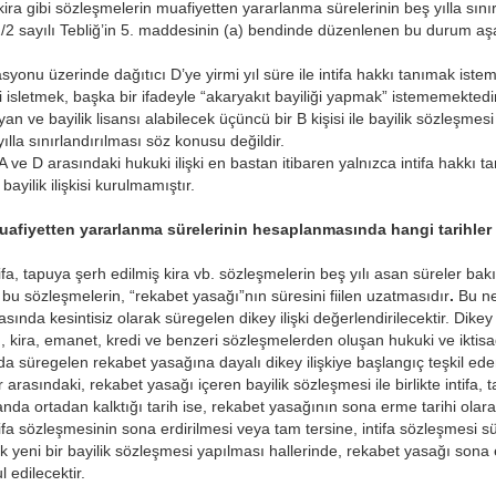
kira gibi sözleşmelerin muafiyetten yararlanma sürelerinin beş yılla sınır
/2 sayılı Tebliğ’in 5. maddesinin (a) bendinde düzenlenen bu durum aşa
asyonu üzerinde dağıtıcı D’ye yirmi yıl süre ile intifa hakkı tanımak istem
i isletmek, başka bir ifadeyle “akaryakıt bayiliği yapmak” istememekted
ayan ve bayilik lisansı alabilecek üçüncü bir B kişisi ile bayilik sözleşmes
lla sınırlandırılması söz konusu değildir.
e D arasındaki hukuki ilişki en bastan itibaren yalnızca intifa hakkı tanı
ayilik ilişkisi kurulmamıştır.
uafiyetten yararlanma sürelerinin hesaplanmasında hangi tarihler 
ntifa, tapuya şerh edilmiş kira vb. sözleşmelerin beş yılı asan süreler b
u sözleşmelerin, “rekabet yasağı”nın süresini fiilen uzatmasıdır
.
Bu ne
asında kesintisiz olarak süregelen dikey ilişki değerlendirilecektir. Dikey i
kı, kira, emanet, kredi ve benzeri sözleşmelerden oluşan hukuki ve iktisad
a süregelen rekabet yasağına dayalı dikey ilişkiye başlangıç teşkil ede
r arasındaki, rekabet yasağı içeren bayilik sözleşmesi ile birlikte intifa, 
nda ortadan kalktığı tarih ise, rekabet yasağının sona erme tarihi olarak
fa sözleşmesinin sona erdirilmesi veya tam tersine, intifa sözleşmesi 
k yeni bir bayilik sözleşmesi yapılması hallerinde, rekabet yasağı sona 
 edilecektir.