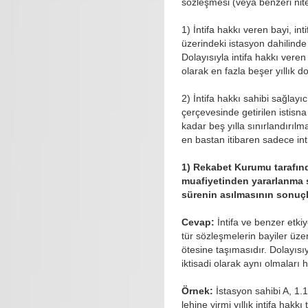
sözleşmesi (veya benzeri nitel
1) İntifa hakkı veren bayi, inti
üzerindeki istasyon dahilinde a
Dolayısıyla intifa hakkı veren
olarak en fazla beşer yıllık 
2) İntifa hakkı sahibi sağlayı
çerçevesinde getirilen istisn
kadar beş yılla sınırlandırılm
en bastan itibaren sadece inti
1) Rekabet Kurumu tarafınd
muafiyetinden yararlanma sür
sürenin asılmasının sonuçl
Cevap:
İntifa ve benzer etki
tür sözleşmelerin bayiler üzeri
ötesine taşımasıdır. Dolayısıy
iktisadi olarak aynı olmaları h
Örnek:
İstasyon sahibi A, 1.1
lehine yirmi yıllık intifa hakk