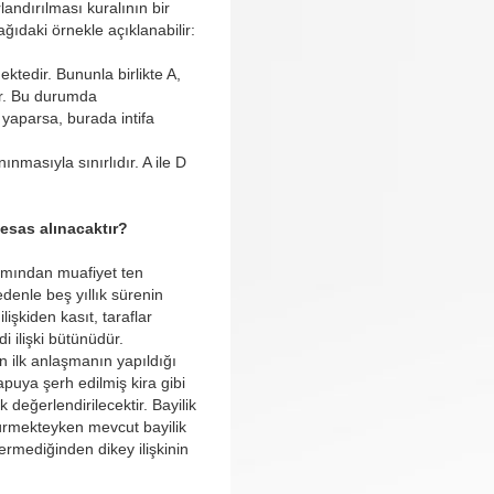
landırılması kuralının bir
ğıdaki örnekle açıklanabilir:
ektedir. Bununla birlikte A,
ir. Bu durumda
i yaparsa, burada intifa
nmasıyla sınırlıdır. A ile D
esas alınacaktır?
akımından muafiyet ten
denle beş yıllık sürenin
lişkiden kasıt, taraflar
i ilişki bütünüdür.
n ilk anlaşmanın yapıldığı
tapuya şerh edilmiş kira gibi
 değerlendirilecektir. Bayilik
sürmekteyken mevcut bayilik
ermediğinden dikey ilişkinin