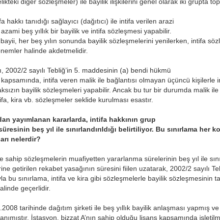
ikteki diğer sözleşmeler) ile bayilik ilişkilerini genel olarak iki grupt
fa hakkı tanıdığı sağlayıcı (dağıtıcı) ile intifa verilen arazi
zami beş yıllık bir bayilik ve intifa sözleşmesi yapabilir.
 bayii, her beş yılın sonunda bayilik sözleşmelerini yenilerken, intifa s
donemler halinde akdetmelidir.
cı, 2002/2 sayılı Tebliğ’in 5. maddesinin (a) bendi hükmü
a kapsamında, intifa veren malik ile bağlantısı olmayan üçüncü kişilerle 
aksızın bayilik sözleşmeleri yapabilir. Ancak bu tur bir durumda malik ile 
fa, kira vb. sözleşmeler seklide kurulması esastır.
an yayımlanan kararlarda, intifa hakkının grup
esinin beş yıl ile sınırlandırıldığı belirtiliyor. Bu sınırlama her 
arı nelerdir?
ye sahip sözleşmelerin muafiyetten yararlanma sürelerinin beş yıl ile sın
ne getirilen rekabet yasağının süresini fiilen uzatarak, 2002/2 sayılı Tebl
la bu sınırlama, intifa ve kira gibi sözleşmelerle bayilik sözleşmesinin t
alinde geçerlidir.
.2008 tarihinde dağıtım şirketi ile beş yıllık bayilik anlaşması yapmış ve 
ı tanımıştır. İstasyon, bizzat A’nın sahip olduğu lisans kapsamında isletilm