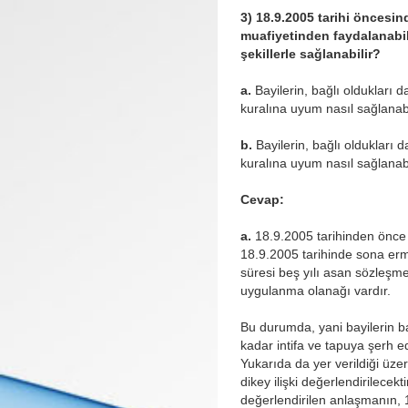
3) 18.9.2005 tarihi öncesin
muafiyetinden faydalanabil
şekillerle sağlanabilir?
a.
Bayilerin, bağlı oldukları 
kuralına uyum nasıl sağlanabi
b.
Bayilerin, bağlı oldukları 
kuralına uyum nasıl sağlanabi
Cevap:
a.
18.9.2005 tarihinden önce
18.9.2005 tarihinde sona ermi
süresi beş yılı asan sözleşm
uygulanma olanağı vardır.
Bu durumda, yani bayilerin ba
kadar intifa ve tapuya şerh e
Yukarıda da yer verildiği üze
dikey ilişki değerlendirilecek
değerlendirilen anlaşmanın,