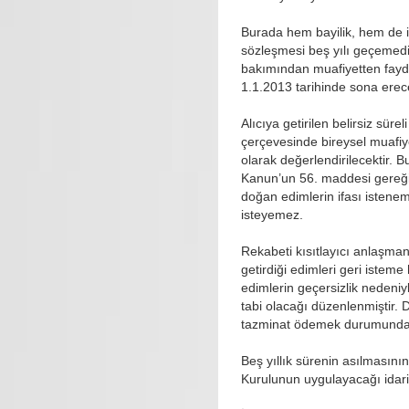
Burada hem bayilik, hem de in
sözleşmesi beş yılı geçemediği
bakımından muafiyetten fayda
1.1.2013 tarihinde sona erece
Alıcıya getirilen belirsiz sü
çerçevesinde bireysel muafiy
olarak değerlendirilecektir.
Kanun’un 56. maddesi gereği
doğan edimlerin ifası istenem
isteyemez.
Rekabeti kısıtlayıcı anlaşman
getirdiği edimleri geri istem
edimlerin geçersizlik nedeni
tabi olacağı düzenlenmiştir. 
tazminat ödemek durumunda k
Beş yıllık sürenin asılmasını
Kurulunun uygulayacağı idari 