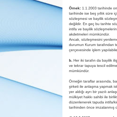
Örnek:
1.1.2003 tarihinde on 
tarihinde ise beş yıllık süre 
sözleşmesi ve bayilik sözle
değildir. En geç bu tarihte 
intifa ve bayilik sözleşmeleri
akdetmeleri mümkündür.
Ancak, sözleşmesini yenileme
durumun Kurum tarafından tes
çerçevesinde işlem yapılabile
b.
Her iki tarafın da bayilik
ve tekrar tapuya tescil edilm
mümkündür.
Örneğin taraflar arasında, b
şirketi ile anlaşma yapmak ist
yer aldığı ayrı bir yazılı an
mülkiyet hakkı sahibi ile birl
düzenlenerek tapuda intifa/ki
tarihinden önce imzalanmış ola