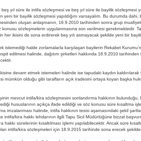
beş yıl süre ile intifa sözleşmesi ve beş yıl süre ile bayilik sözleşmesi
için yeni bir bayilik sözleşmesi yapıldığını varsayalım. Bu durumda dahi, b
şmesinden oluşan anlaşmanın, 18.9.2010 tarihinden sonra grup muafiy
söz konusu sözleşmelerin uygulanmasına son verilmesi gerekmektedir. Tar
nin her ikisini de sona erdirerek beş yılı asmayacak şekilde yeni bir bayil
k istemediği halde zorlamalarla karşılaşan bayilerin Rekabet Kurumu’
pit edilmesi halinde, dağıtım şirketleri hakkında 18.9.2010 tarihinden 
cektir.
 ilişkisine devam etmek istemeleri halinde ise tapudaki kaydın kaldırılar
esi mümkün olduğu gibi tarafların açık iradesini ortaya koyan başka huku
ayinin mevcut intifa/kira sözleşmesini sonlandırma hakkının bulunduğu,
ediği hususlarının açıkça ifade edildiği ve söz konusu süre kısaltma işlem
laşma imzalanması halinde, intifa hakkının tesisi aşamasındaki şekil şart
ikte intifa/kira hakkı lehdarının ilgili Tapu Sicil Müdürlüğüne bizzat başvu
ra hakkı sürelerinin kısaltılması işlemi yapılabilecektir. Ancak süre kıs
n intifa/kira sözleşmeleri için 18.9.2015 tarihinde sona erecek şekilde g