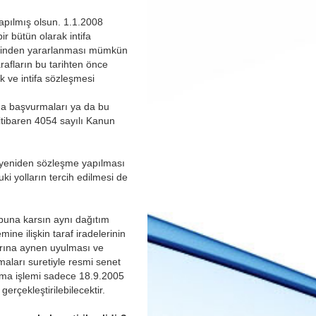
 yapılmış olsun. 1.1.2008
ir bütün olarak intifa
etinden yararlanması mümkün
afların bu tarihten önce
ik ve intifa sözleşmesi
na başvurmaları ya da bu
itibaren 4054 sayılı Kanun
ak yeniden sözleşme yapılması
ki yolların tercih edilmesi de
 buna karsın aynı dağıtım
ine ilişkin taraf iradelerinin
larına aynen uyulması ve
rmaları suretiyle resmi senet
altma işlemi sadece 18.9.2005
erçekleştirilebilecektir.