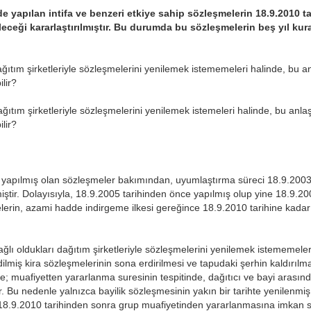
de yapılan intifa ve benzeri etkiye sahip sözleşmelerin 18.9.2010 t
eceği kararlaştırılmıştır. Bu durumda bu sözleşmelerin beş yıl ku
dağıtım şirketleriyle sözleşmelerini yenilemek istememeleri halinde, bu 
lir?
dağıtım şirketleriyle sözleşmelerini yenilemek istemeleri halinde, bu anl
lir?
 yapılmış olan sözleşmeler bakımından, uyumlaştırma süreci 18.9.2003
ştir. Dolayısıyla, 18.9.2005 tarihinden önce yapılmış olup yine 18.9.2005
elerin, azami hadde indirgeme ilkesi gereğince 18.9.2010 tarihine kada
ğlı oldukları dağıtım şirketleriyle sözleşmelerini yenilemek istememeler
dilmiş kira sözleşmelerinin sona erdirilmesi ve tapudaki şerhin kaldırıl
re; muafiyetten yararlanma suresinin tespitinde, dağıtıcı ve bayi arasınd
tir. Bu nedenle yalnızca bayilik sözleşmesinin yakın bir tarihte yenilenmi
 18.9.2010 tarihinden sonra grup muafiyetinden yararlanmasına imkan 