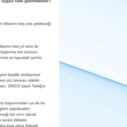
a uygun hale getirilmelidir?
itibaren beş yıla çekileceği
ibaren beş yıl süre ile
mlaştırma söz konusu
ilmesi ve tapudaki şerhin
yeni bayilik sözleşmesi
si söz konusu olabilir.
sı, 2002/2 sayılı Tebliğ’e
’na başvurmaları ya da bu
şlem yapılacaktır.
eceği üst sınır olarak
n suresi dikkate
ha kısa olma ihtimali