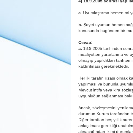
4) 18.9.2005 sonrası yapıla
a.
Uyumlaştırma hemen mi yok
b.
Şayet uyumun hemen sağlan
konusunda bugünden bir mut
Cevap:
a.
18.9.2005 tarihinden sonra 
muafiyetten yararlanma ve u
olmayıp yapıldıkları tarihten 
kaldırılması gerekmektedir.
Her iki tarafın rızası olmak 
yapılması ve bununla uyumlu o
Mevcut intifa veya kira sözle
uygunluğun sağlanması bakım
Ancak, sözleşmesini yenileme
durumun Kurum tarafından tes
Diğer taraftan beş yıllık sure
anlaşılması gerektiği unutulm
alınacağından, kimi durumlar