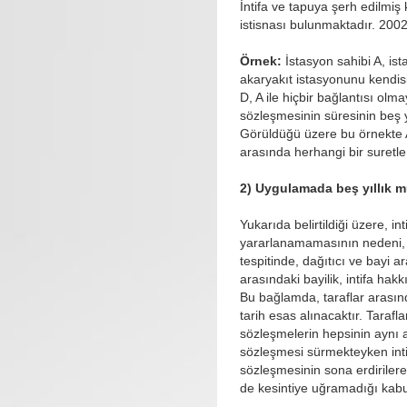
İntifa ve tapuya şerh edilmiş 
istisnası bulunmaktadır. 2002
Örnek:
İstasyon sahibi A, ist
akaryakıt istasyonunu kendis
D, A ile hiçbir bağlantısı olm
sözleşmesinin süresinin beş yı
Görüldüğü üzere bu örnekte A v
arasında herhangi bir suretle b
2) Uygulamada beş yıllık m
Yukarıda belirtildiği üzere, i
yararlanamamasının nedeni, b
tespitinde, dağıtıcı ve bayi ar
arasındaki bayilik, intifa hak
Bu bağlamda, taraflar arasınd
tarih esas alınacaktır. Tarafla
sözleşmelerin hepsinin aynı a
sözleşmesi sürmekteyken inti
sözleşmesinin sona erdirilere
de kesintiye uğramadığı kabul