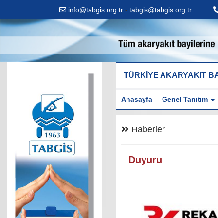
info@tabgis.org.tr
-
tabgis@tabgis.org.tr
TÜRKİYE AKARYAKIT BA
Anasayfa
Genel Tanıtım
Haberler
Duyuru