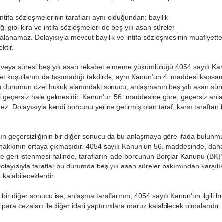
tifa sözleşmelerinin tarafları aynı olduğundan; bayilik
 gibi kira ve intifa sözleşmeleri de beş yılı asan süreler
lanamaz. Dolayısıyla mevcut bayilik ve intifa sözleşmesinin muafiyett
ktir.
reli veya süresi beş yılı asan rekabet etmeme yükümlülüğü 4054 sayılı K
et koşullarını da taşımadığı takdirde, aynı Kanun’un 4. maddesi kaps
 Bu durumun özel hukuk alanındaki sonucu, anlaşmanın beş yılı asan sür
 geçersiz hale gelmesidir. Kanun’un 56. maddesine göre, geçersiz anl
ez. Dolayısıyla kendi borcunu yerine getirmiş olan taraf, karsı taraftan
ın geçersizliğinin bir diğer sonucu da bu anlaşmaya göre ifada bulunmu
e hakkının ortaya çıkmasıdır. 4054 sayılı Kanun’un 56. maddesinde, daha
yle geri istenmesi halinde, tarafların iade borcunun Borçlar Kanunu (BK
Dolayısıyla taraflar bu durumda beş yılı asan süreler bakımından karşılı
alabileceklerdir.
n bir diğer sonucu ise; anlaşma taraflarının, 4054 sayılı Kanun’un ilgili
para cezaları ile diğer idari yaptırımlara maruz kalabilecek olmalarıdır.