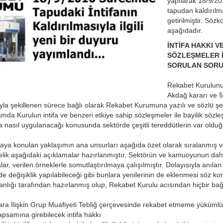
yapılarak 18/9/201
tapudan kaldırılmas
getirilmiştir. Sö
aşağıdadır.
İNTİFA HAKKI V
SÖZLEŞMELER İL
SORULAN SORU
Rekabet Kurulunun
Akdağ kararı ve 5
ıyla şekillenen sürece bağlı olarak Rekabet Kurumuna yazılı ve sözlü şe
da Kurulun intifa ve benzeri etkiye sahip sözleşmeler ile bayilik sözleşm
 nasıl uygulanacağı konusunda sektörde çeşitli tereddütlerin var olduğu
ortaya konulan yaklaşımın ana unsurları aşağıda özet olarak sıralanmış v
nelik aşağıdaki açıklamalar hazırlanmıştır. Sektörün ve kamuoyunun daha
r, verilen örneklerle somutlaştırılmaya çalışılmıştır. Dolayısıyla anıla
e değişiklik yapılabileceği gibi bunlara yenilerinin de eklenmesi söz konu
anlığı tarafından hazırlanmış olup, Rekabet Kurulu acısından hiçbir bağ
ara İlişkin Grup Muafiyeti Tebliğ çerçevesinde rekabet etmeme yüküml
psamına girebilecek intifa hakkı