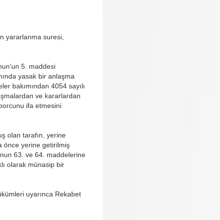
en yararlanma suresi,
anun’un 5. maddesi
amında yasak bir anlaşma
eler bakımından 4054 sayılı
aşmalardan ve kararlardan
 borcunu ifa etmesini
ş olan tarafın, yerine
 önce yerine getirilmiş
)’nun 63. ve 64. maddelerine
klı olarak münasip bir
 hükümleri uyarınca Rekabet