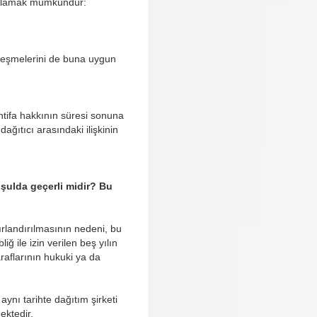
a toplamak mümkündür:
özleşmelerini de buna uygun
intifa hakkının süresi sonuna
dağıtıcı arasındaki ilişkinin
koşulda geçerli midir? Bu
ırlandırılmasının nedeni, bu
iğ ile izin verilen beş yılın
araflarının hukuki ya da
aynı tarihte dağıtım şirketi
ektedir.