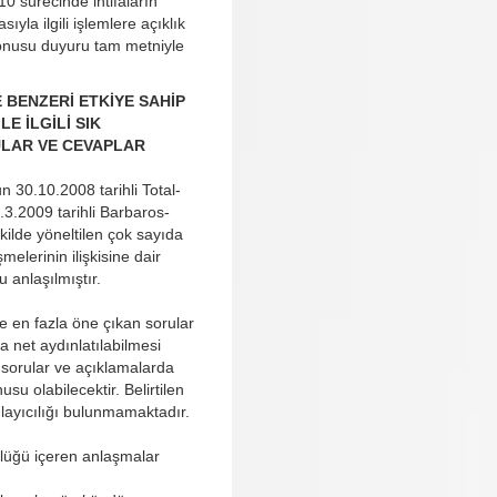
0 sürecinde intifaların
ıyla ilgili işlemlere açıklık
zkonusu duyuru tam metniyle
E BENZERİ ETKİYE SAHİP
E İLGİLİ SIK
LAR VE CEVAPLAR
 30.10.2008 tarihli Total-
.3.2009 tarihli Barbaros-
kilde yöneltilen çok sayıda
elerinin ilişkisine dair
 anlaşılmıştır.
e en fazla öne çıkan sorular
 net aydınlatılabilmesi
n sorular ve açıklamalarda
su olabilecektir. Belirtilen
layıcılığı bulunmamaktadır.
ülüğü içeren anlaşmalar