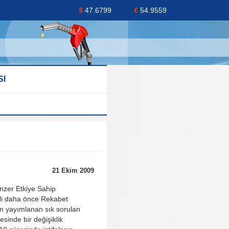
$
47.6799
€
54.9559
SI
21 Ekim 2009
enzer Etkiye Sahip
ili daha önce Rekabet
n yayımlanan sık sorulan
sinde bir değişiklik