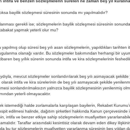
n intifa ve benzeri sözleşmelerin sureleri ne zaman beş yıl kuralın
sa bayilik sözleşmesi süresinin sonunda mı yapılmalıdır?
ması gerekli ise; sözleşmelerin bayilik sözleşmesi süresinin sonundan 
abakat yapmak yeterli olur mu?
yapılmış olup süresi beş yılı asan sözleşmelerin, yapıldıkları tarihten it
ygulanma olanağı vardır. Bu sözleşmeler bakımından herhangi bir uyu
itibaren beş yıllık sürenin sonunda intifa ve kira sözleşmelerinin feshed
kaydıyla, mevcut sözleşmeler sonlandırılarak beş yılı asmayacak şekilde 
larak intifa ve kira sürelerinin de beş yılı asmayacak şekilde yenilenme
şmesi sonlandırılmaksızın yalnızca bayilik sözleşmesinin yenilenmiş olma
ından yeterli olmayacaktır.
k istemediği halde zorlamalarla karşılaşan bayilerin, Rekabet Kurumu
pit edilmesi halinde, dağıtım şirketleri hakkında Kanun çerçevesinde i
nin, intifa ve benzer etkiye sahip sözleşmelerin muafiyetten yararlanabil
amalıdır. Taraflar arasındaki kesintisiz olarak devam eden dikey ilişkini
da bu tur sözleşmelerin muafiyetten yararlanma süresinin beş yıldan da