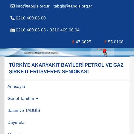
info@tabgis.org.tr
-
tabgis@tabgis.org.tr
0216 469 06 00
0216 469 06 03 - 0216 469 06 04
$
47.6625
€
55.0168
TÜRKİYE AKARYAKIT BAYİLERİ PETROL VE GAZ
ŞİRKETLERİ İŞVEREN SENDİKASI
Anasayfa
Genel Tanıtım
Basın ve TABGİS
Duyurular