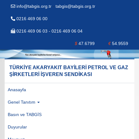
info@tabgis.org.tr
-
tabgis@tabgis.org.tr
0216 469 06 00
0216 469 06 03 - 0216 469 06 04
$
47.6799
€
54.9559
TÜRKİYE AKARYAKIT BAYİLERİ PETROL VE GAZ
ŞİRKETLERİ İŞVEREN SENDİKASI
Anasayfa
Genel Tanıtım
Basın ve TABGİS
Duyurular