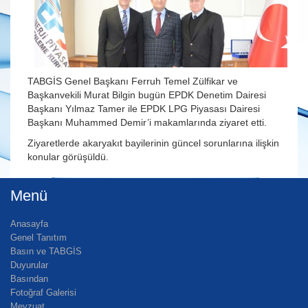
TABGİS Genel Başkanı Ferruh Temel Zülfikar ve
Başkanvekili Murat Bilgin bugün EPDK Denetim Dairesi
Başkanı Yılmaz Tamer ile EPDK LPG Piyasası Dairesi
Başkanı Muhammed Demir’i makamlarında ziyaret etti.
Ziyaretlerde akaryakıt bayilerinin güncel sorunlarına ilişkin
konular görüşüldü.
Menü
Anasayfa
Genel Tanıtım
Basın ve TABGİS
Duyurular
Basından
Fotoğraf Galerisi
Mevzuat