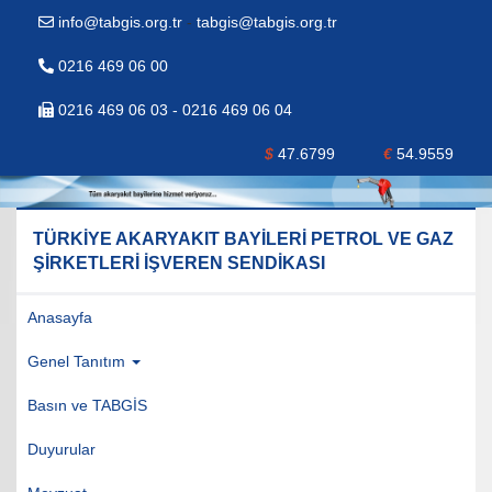
info@tabgis.org.tr
-
tabgis@tabgis.org.tr
0216 469 06 00
0216 469 06 03 - 0216 469 06 04
$
47.6799
€
54.9559
TÜRKİYE AKARYAKIT BAYİLERİ PETROL VE GAZ
ŞİRKETLERİ İŞVEREN SENDİKASI
Anasayfa
Genel Tanıtım
Basın ve TABGİS
Duyurular