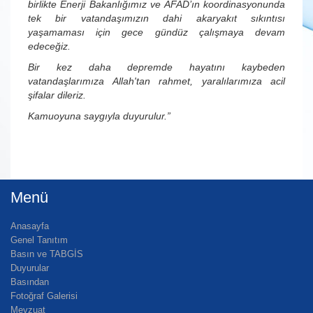
birlikte Enerji Bakanlığımız ve AFAD’ın koordinasyonunda
tek bir vatandaşımızın dahi akaryakıt sıkıntısı
yaşamaması için gece gündüz çalışmaya devam
edeceğiz.
Bir kez daha depremde hayatını kaybeden
vatandaşlarımıza Allah'tan rahmet, yaralılarımıza acil
şifalar dileriz.
Kamuoyuna saygıyla duyurulur.”
Menü
Anasayfa
Genel Tanıtım
Basın ve TABGİS
Duyurular
Basından
Fotoğraf Galerisi
Mevzuat