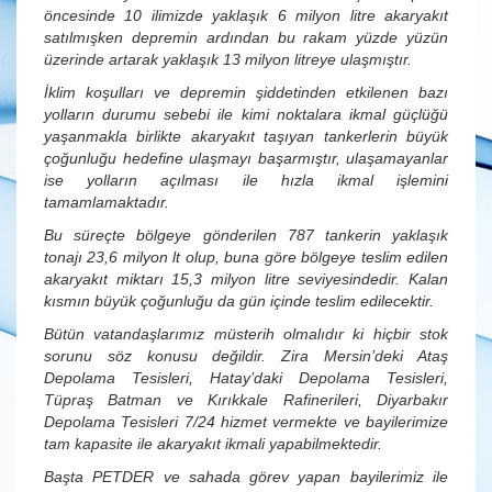
öncesinde 10 ilimizde yaklaşık 6 milyon litre akaryakıt
satılmışken depremin ardından bu rakam yüzde yüzün
üzerinde artarak yaklaşık 13 milyon litreye ulaşmıştır.
İklim koşulları ve depremin şiddetinden etkilenen bazı
yolların durumu sebebi ile kimi noktalara ikmal güçlüğü
yaşanmakla birlikte akaryakıt taşıyan tankerlerin büyük
çoğunluğu hedefine ulaşmayı başarmıştır, ulaşamayanlar
ise yolların açılması ile hızla ikmal işlemini
tamamlamaktadır.
Bu süreçte bölgeye gönderilen 787 tankerin yaklaşık
tonajı 23,6 milyon lt olup, buna göre bölgeye teslim edilen
akaryakıt miktarı 15,3 milyon litre seviyesindedir. Kalan
kısmın büyük çoğunluğu da gün içinde teslim edilecektir.
Bütün vatandaşlarımız müsterih olmalıdır ki hiçbir stok
sorunu söz konusu değildir. Zira Mersin’deki Ataş
Depolama Tesisleri, Hatay’daki Depolama Tesisleri,
Tüpraş Batman ve Kırıkkale Rafinerileri, Diyarbakır
Depolama Tesisleri 7/24 hizmet vermekte ve bayilerimize
tam kapasite ile akaryakıt ikmali yapabilmektedir.
Başta PETDER ve sahada görev yapan bayilerimiz ile