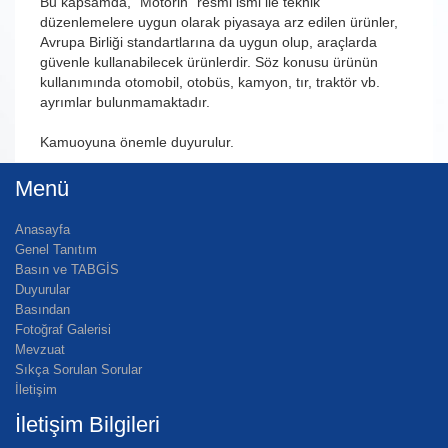
Bu kapsamda, “Motorin” resmi ismi ile teknik
düzenlemelere uygun olarak piyasaya arz edilen ürünler,
Avrupa Birliği standartlarına da uygun olup, araçlarda
güvenle kullanabilecek ürünlerdir. Söz konusu ürünün
kullanımında otomobil, otobüs, kamyon, tır, traktör vb.
ayrımlar bulunmamaktadır.
Kamuoyuna önemle duyurulur.
Menü
Anasayfa
Genel Tanıtım
Basın ve TABGİS
Duyurular
Basından
Fotoğraf Galerisi
Mevzuat
Sıkça Sorulan Sorular
İletişim
İletişim Bilgileri