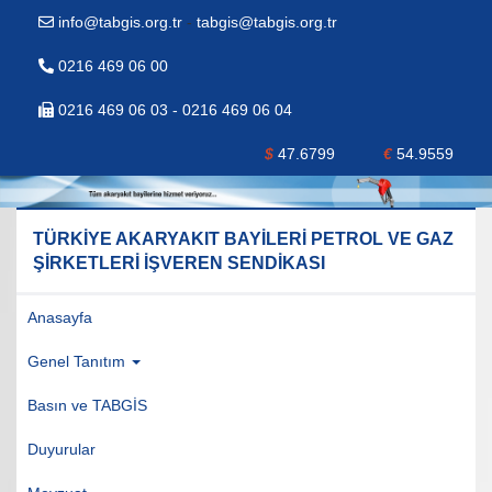
info@tabgis.org.tr
-
tabgis@tabgis.org.tr
0216 469 06 00
0216 469 06 03 - 0216 469 06 04
$
47.6799
€
54.9559
TÜRKİYE AKARYAKIT BAYİLERİ PETROL VE GAZ
ŞİRKETLERİ İŞVEREN SENDİKASI
Anasayfa
Genel Tanıtım
Basın ve TABGİS
Duyurular