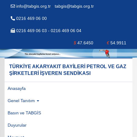
info@tabgis.org.tr
-
tabgis@tabgis.org.tr
0216 469 06 00
0216 469 06 03 - 0216 469 06 04
$
47.6450
€
54.9911
TÜRKİYE AKARYAKIT BAYİLERİ PETROL VE GAZ
ŞİRKETLERİ İŞVEREN SENDİKASI
Anasayfa
Genel Tanıtım
Basın ve TABGİS
Duyurular