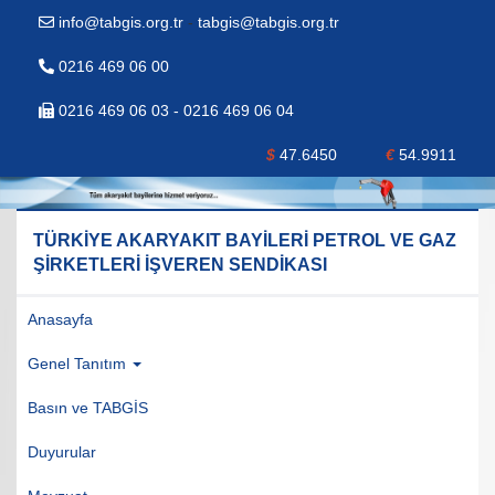
info@tabgis.org.tr
-
tabgis@tabgis.org.tr
0216 469 06 00
0216 469 06 03 - 0216 469 06 04
$
47.6450
€
54.9911
TÜRKİYE AKARYAKIT BAYİLERİ PETROL VE GAZ
ŞİRKETLERİ İŞVEREN SENDİKASI
Anasayfa
Genel Tanıtım
Basın ve TABGİS
Duyurular