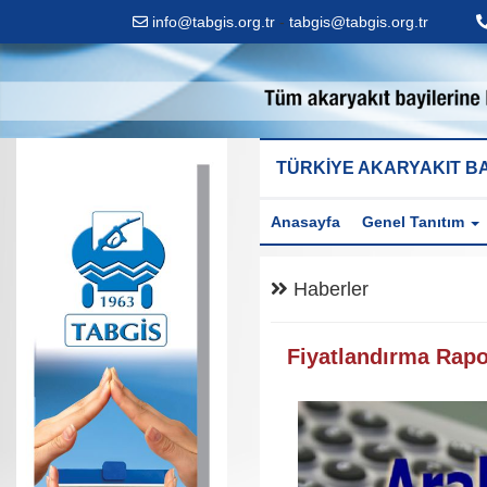
info@tabgis.org.tr
-
tabgis@tabgis.org.tr
TÜRKİYE AKARYAKIT BA
Anasayfa
Genel Tanıtım
Haberler
Fiyatlandırma Rap