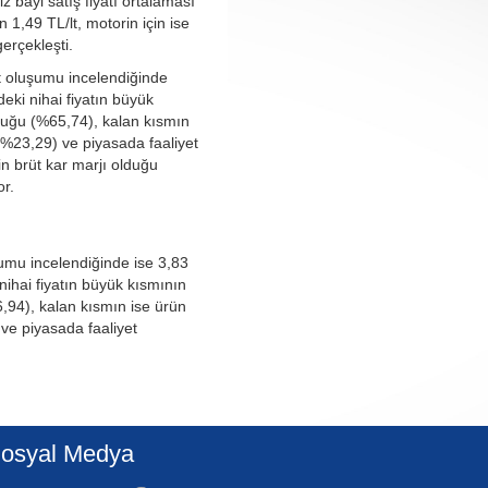
iz bayi satış fiyatı ortalaması
1,49 TL/lt, motorin için ise
gerçekleşti.
at oluşumu incelendiğinde
eki nihai fiyatın büyük
duğu (%65,74), kalan kısmın
 (%23,29) ve piyasada faaliyet
in brüt kar marjı olduğu
r.
şumu incelendiğinde ise 3,83
nihai fiyatın büyük kısmının
,94), kalan kısmın ise ürün
 ve piyasada faaliyet
osyal Medya