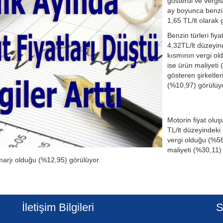
gösterdi ve vergis
ay boyunca benzin 
1,65 TL/lt olarak 
Benzin türleri fiy
4,32TL/lt düzeyind
kısmının vergi ol
ise ürün maliyeti
gösteren şirketler
(%10,97) görülüyo
Motorin fiyat olu
TL/lt düzeyindeki 
vergi olduğu (%56
maliyeti (%30,11)
 marjı olduğu (%12,95) görülüyor.
İletişim Bilgileri
S