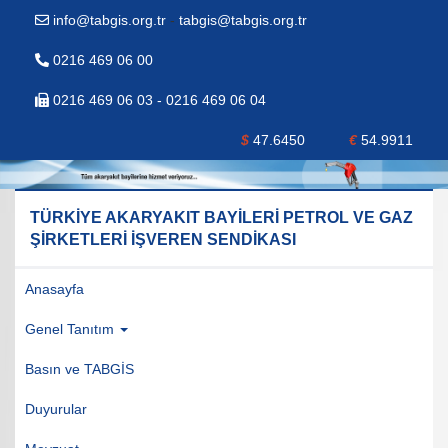
info@tabgis.org.tr
-
tabgis@tabgis.org.tr
0216 469 06 00
0216 469 06 03 - 0216 469 06 04
$
47.6450
€
54.9911
TÜRKİYE AKARYAKIT BAYİLERİ PETROL VE GAZ
ŞİRKETLERİ İŞVEREN SENDİKASI
Anasayfa
Genel Tanıtım
Basın ve TABGİS
Duyurular