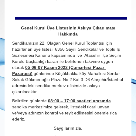
Genel Kurul Üye Listesinin Askıya Çıkarılması
Hakkında
Sendikamızın 22. Olağan Genel Kurul Toplantısı için
hazırlanan üye listesi 6356 Sayılı Sendikalar ve Toplu İş
Sözleşmesi Kanunu kapsamında ve Ataşehir İlçe Seçim
Kurulu Başkanlığı kararı ile belirlenen takvime uygun
olarak
05-06-07 Kasım 2022 (Cumartesi-Pazar-
Pazartesi)
günlerinde Küçükbakkalköy Mahallesi Serdar
Sokak Gökmenoğlu Plaza No:2 Kat 3 D6 Ataşehir/İstanbul
adresindeki sendika merkez ofisimizde askıya
çıkarılacaktır.
Belirtilen günlerde
08:00 – 17:00 saatleri arasında
sendika merkezimize gelerek, listedeki ticari unvan
ve/veya adınızın kontrol ve teyit edilmesini önemle rica
ederiz.
Saygılarımızla,