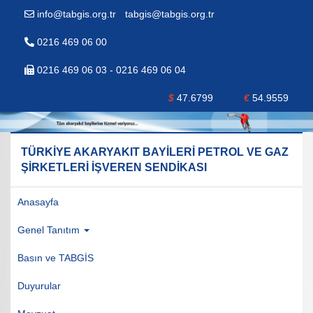
info@tabgis.org.tr
-
tabgis@tabgis.org.tr
0216 469 06 00
0216 469 06 03 - 0216 469 06 04
$
47.6799
€
54.9559
TÜRKİYE AKARYAKIT BAYİLERİ PETROL VE GAZ
ŞİRKETLERİ İŞVEREN SENDİKASI
Anasayfa
Genel Tanıtım
Basın ve TABGİS
Duyurular