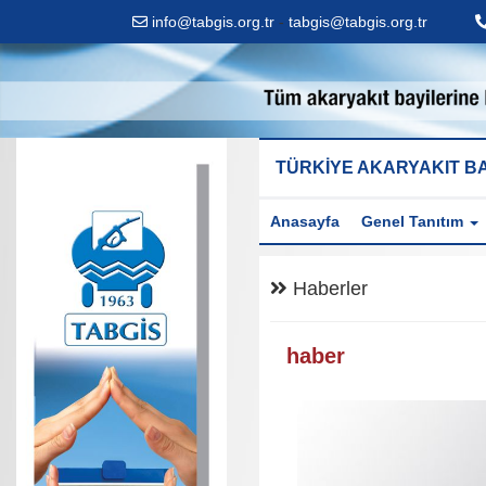
info@tabgis.org.tr
-
tabgis@tabgis.org.tr
TÜRKİYE AKARYAKIT BA
Anasayfa
Genel Tanıtım
Haberler
haber