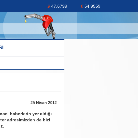
$
47.6799
€
54.9559
SI
25 Nisan 2012
üncel haberlerin yer aldığı
ter adresimizden de bizi
iz.