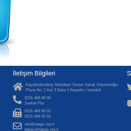
İletişim Bilgileri
S
Küçükbakkalköy Mahallesi Serdar Sokak Gökmenoğlu
Plaza No: 2 Kat 3 Daire 6 Ataşehir / İstanbul
0216 469 06 00
Santral Pbx
0216 469 06 03
0216 469 06 04
info@tabgis.org.tr
tabgis@tabgis.org.tr