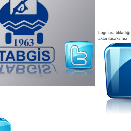
Logolara tıkladığ
aktarılacaksınız