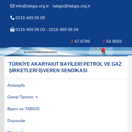
info@tabgis.org.tr
-
tabgis@tabgis.org.tr
0216 469 06 00
0216 469 06 03 - 0216 469 06 04
$
47.6799
€
54.9559
TÜRKİYE AKARYAKIT BAYİLERİ PETROL VE GAZ
ŞİRKETLERİ İŞVEREN SENDİKASI
Anasayfa
Genel Tanıtım
Basın ve TABGİS
Duyurular