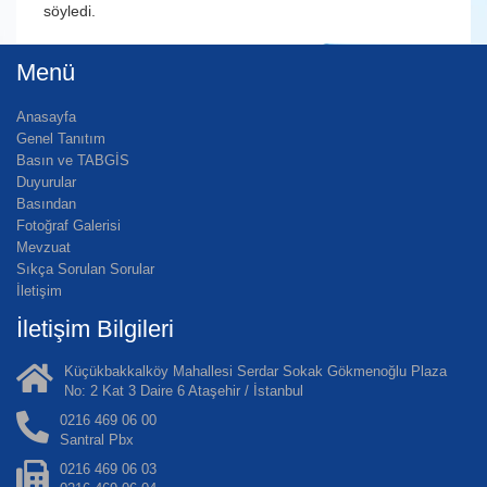
söyledi.
Menü
Anasayfa
Genel Tanıtım
Basın ve TABGİS
Duyurular
Basından
Fotoğraf Galerisi
Mevzuat
Sıkça Sorulan Sorular
İletişim
İletişim Bilgileri
Küçükbakkalköy Mahallesi Serdar Sokak Gökmenoğlu Plaza
No: 2 Kat 3 Daire 6 Ataşehir / İstanbul
0216 469 06 00
Santral Pbx
0216 469 06 03