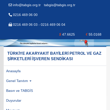
info@tabgis.org.tr
-
tabgis@tabgis.org.tr
0216 469 06 00
0216 469 06 03 - 0216 469 06 04
$
47.6625
€
55.0168
TÜRKİYE AKARYAKIT BAYİLERİ PETROL VE GAZ
ŞİRKETLERİ İŞVEREN SENDİKASI
Anasayfa
Genel Tanıtım
Basın ve TABGİS
Duyurular