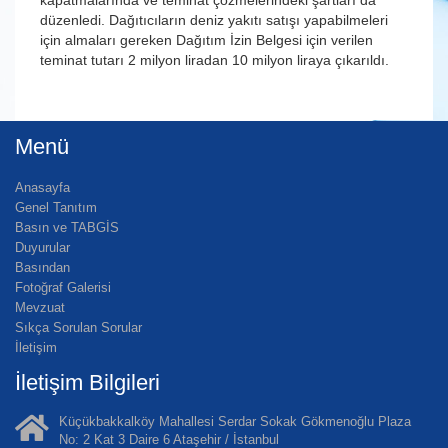
kapatmalarında ve teminat çözmelerindeki şartları da
düzenledi. Dağıtıcıların deniz yakıtı satışı yapabilmeleri
için almaları gereken Dağıtım İzin Belgesi için verilen
teminat tutarı 2 milyon liradan 10 milyon liraya çıkarıldı.
Menü
Anasayfa
Genel Tanıtım
Basın ve TABGİS
Duyurular
Basından
Fotoğraf Galerisi
Mevzuat
Sıkça Sorulan Sorular
İletişim
İletişim Bilgileri
Küçükbakkalköy Mahallesi Serdar Sokak Gökmenoğlu Plaza
No: 2 Kat 3 Daire 6 Ataşehir / İstanbul