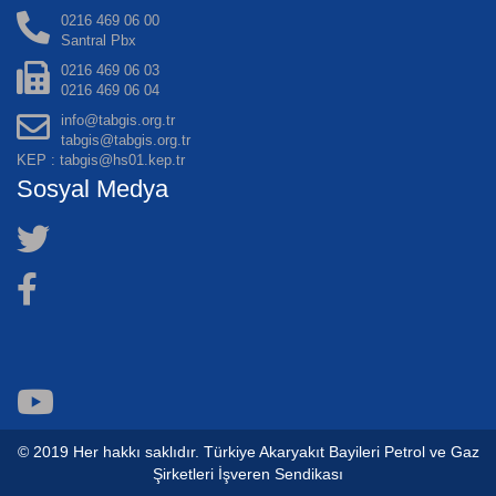
0216 469 06 00
Santral Pbx
0216 469 06 03
0216 469 06 04
info@tabgis.org.tr
tabgis@tabgis.org.tr
KEP : tabgis@hs01.kep.tr
Sosyal Medya
© 2019 Her hakkı saklıdır. Türkiye Akaryakıt Bayileri Petrol ve Gaz
Şirketleri İşveren Sendikası