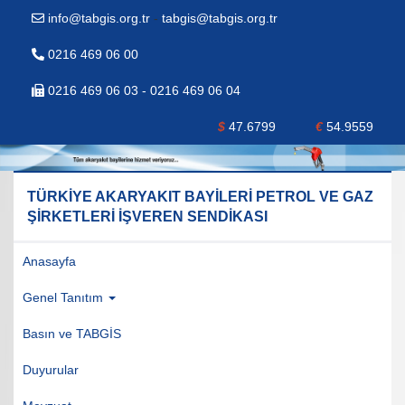
info@tabgis.org.tr
-
tabgis@tabgis.org.tr
0216 469 06 00
0216 469 06 03 - 0216 469 06 04
$
47.6799
€
54.9559
TÜRKİYE AKARYAKIT BAYİLERİ PETROL VE GAZ
ŞİRKETLERİ İŞVEREN SENDİKASI
Anasayfa
Genel Tanıtım
Basın ve TABGİS
Duyurular