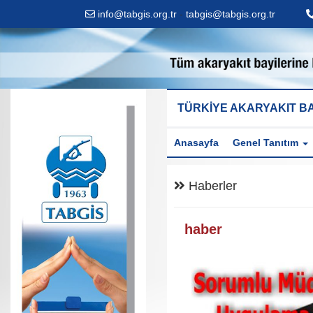
info@tabgis.org.tr
-
tabgis@tabgis.org.tr
TÜRKİYE AKARYAKIT BA
Anasayfa
Genel Tanıtım
Haberler
haber