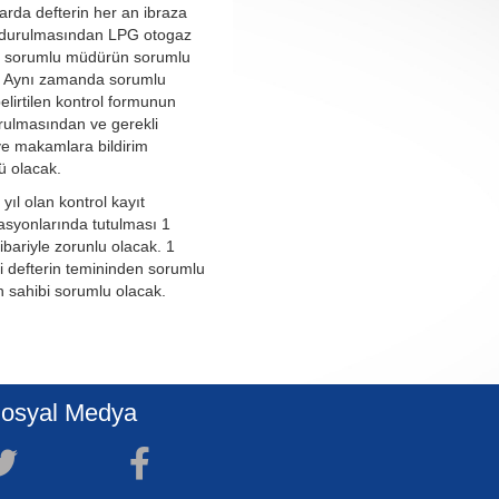
rda defterin her an ibraza
ndurulmasından LPG otogaz
ve sorumlu müdürün sorumlu
r. Aynı zamanda sorumlu
elirtilen kontrol formunun
ulmasından ve gerekli
i ve makamlara bildirim
 olacak.
 yıl olan kontrol kayıt
tasyonlarında tutulması 1
tibariyle zorunlu olacak. 1
i defterin temininden sorumlu
n sahibi sorumlu olacak.
osyal Medya