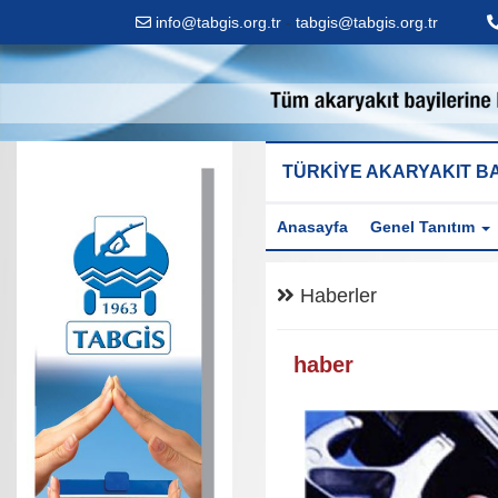
info@tabgis.org.tr
-
tabgis@tabgis.org.tr
TÜRKİYE AKARYAKIT BA
Anasayfa
Genel Tanıtım
Haberler
haber