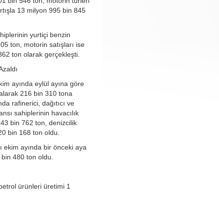
01 bin 546 ton, motorin türleri
artışla 13 milyon 995 bin 845
hiplerinin yurtiçi benzin
105 ton, motorin satışları ise
862 ton olarak gerçekleşti.
 Azaldı
ekim ayında eylül ayına göre
alarak 216 bin 310 tona
da rafinerici, dağıtıcı ve
sansı sahiplerinin havacılık
343 bin 762 ton, denizcilik
20 bin 168 ton oldu.
tı ekim ayında bir önceki aya
 bin 480 ton oldu.
etrol ürünleri üretimi 1