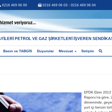
0216 469 06 00
0216 469 06 03 - 0216 469 06 04
YİLERİ PETROL VE GAZ ŞİRKETLERİ İŞVEREN SENDİKA
Basın ve TABGİS
Duyurular
Mevzuat
İletişim
EPDK Ekim 2013 P
Raporu’na göre, 
döneminde, geçen
yurt içi benzin tür