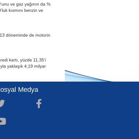
,49'unu ve gaz yağının da %
9’luk kısmını benzin ve
 2013 döneminde de motorin
redi kartı, yüzde 11,35'i
yla yaklaşık 4,19 milyar
osyal Medya