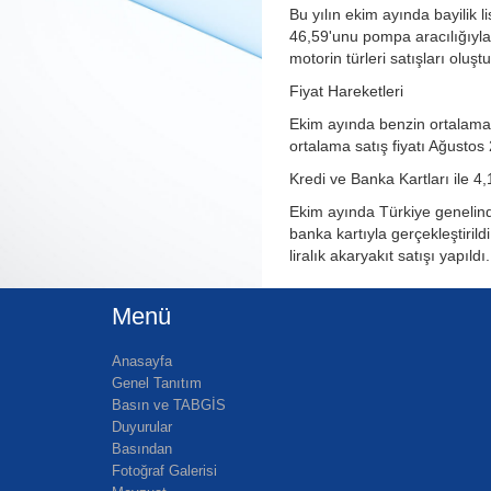
Bu yılın ekim ayında bayilik l
46,59'unu pompa aracılığıyla 
motorin türleri satışları oluşt
Fiyat Hareketleri
Ekim ayında benzin ortalama s
ortalama satış fiyatı Ağustos 
Kredi ve Banka Kartları ile 4,
Ekim ayında Türkiye genelinde
banka kartıyla gerçekleştiril
liralık akaryakıt satışı yapıldı.
Menü
Anasayfa
Genel Tanıtım
Basın ve TABGİS
Duyurular
Basından
Fotoğraf Galerisi