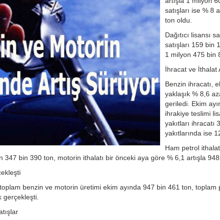
artışla 1 milyon 6
satışları ise % 8 
ton oldu.
Dağıtıcı lisansı sa
satışları 159 bin 
1 milyon 475 bin 
İhracat ve İthalat
Benzin ihracatı, 
yaklaşık % 8,6 az
geriledi. Ekim ayın
ihrakiye teslimi li
yakıtları ihracatı 
yakıtlarında ise 1
Ham petrol ithala
n 347 bin 390 ton, motorin ithalatı bir önceki aya göre % 6,1 artışla 948
ekleşti
in toplam benzin ve motorin üretimi ekim ayında 947 bin 461 ton, toplam p
 gerçekleşti.
tışlar