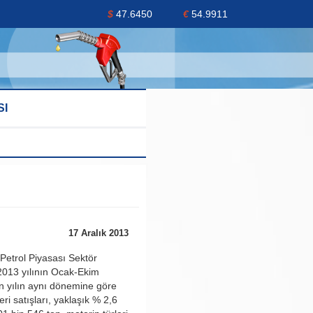
$
47.6450
€
54.9911
SI
17 Aralık 2013
etrol Piyasası Sektör
2013 yılının Ocak-Ekim
 yılın aynı dönemine göre
leri satışları, yaklaşık % 2,6