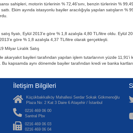
isansı sahipleri, motorin türlerinin % 72,46'sını, benzin türlerinin % 99
sattı. Ekim ayında istasyonlu bayiler aracılığıyla yapılan satışların % 9
urdu.
atış fiyatı, Eylül 2013’e göre % 1,8 azalışla 4,80 TL/litre oldu. Eylül
2013’e göre % 1,8 azalışla 4,37 TL/litre olarak gerçekleşti.
19 Milyar Liralık Satış
 akaryakıt bayileri tarafından yapılan işlem tutarlarının yüzde 11,91'i k
di. Bu kapsamda aynı dönemde bayiler tarafından kredi ve banka kartları
İletişim Bilgileri
S
Küçükbakkalköy Mahallesi Serdar Sokak Gökmenoğlu
Plaza No: 2 Kat 3 Daire 6 Ataşehir / İstanbul
0216 469 06 00
Santral Pbx
0216 469 06 03
0216 469 06 04