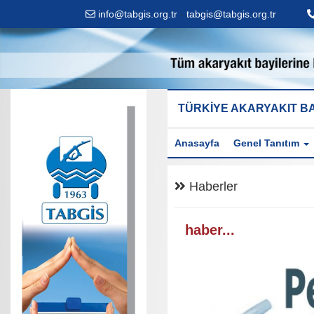
info@tabgis.org.tr
-
tabgis@tabgis.org.tr
TÜRKİYE AKARYAKIT BA
Anasayfa
Genel Tanıtım
Haberler
haber...