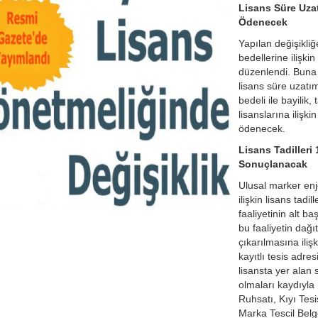
Lisans Süre Uza
Ödenecek
Yapılan değişikli
bedellerine ilişk
düzenlendi. Buna g
lisans süre uzatım
bedeli ile bayilik,
lisanslarına ilişki
ödenecek.
Lisans Tadilleri
Sonuçlanacak
Ulusal marker enje
ilişkin lisans tadil
faaliyetinin alt b
bu faaliyetin dağıt
çıkarılmasına ilişki
kayıtlı tesis adre
lisansta yer alan 
olmaları kaydıyla
Ruhsatı, Kıyı Tesi
Marka Tescil Belge