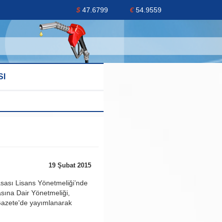
$
47.6799
€
54.9559
SI
19 Şubat 2015
sası Lisans Yönetmeliği’nde
asına Dair Yönetmeliği,
azete'de yayımlanarak