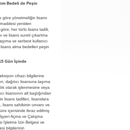
tım Bedeli de Peşin
ğe göre yönetmeliğin lisans
in maddesi yeniden
öre, her türlü lisans tadili,
ı ve lisans sureti çıkartma
 taşıma ve serbest kullanıcı
n lisans alma bedelleri peşin
 15 Gün İçinde
ksiyon cihazı bilgilerine
leri, dağıtıcı lisansına taşıma
aşlık olarak işlenmesine veya
ıcı lisansının alt başlığından
n lisans tadilleri, lisanslara
si, lisans sahibinin unvanı ve
süre içerisinde ibraz edilmiş
 İşyeri Açma ve Çalışma
si İşletme İzin Belgesi ve
si bilgilerinin