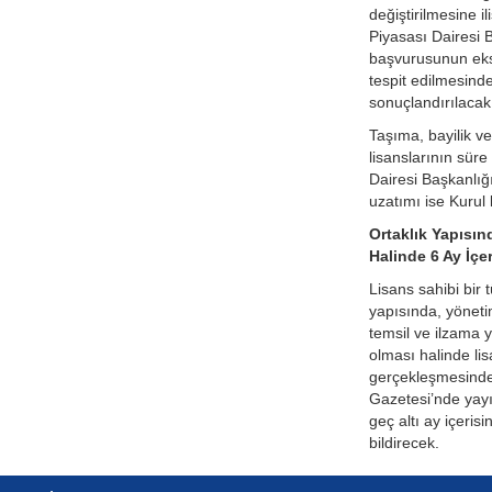
değiştirilmesine ili
Piyasası Dairesi B
başvurusunun eksi
tespit edilmesinde
sonuçlandırılacak
Taşıma, bayilik ve
lisanslarının süre
Dairesi Başkanlığı
uzatımı ise Kurul 
Ortaklık Yapısın
Halinde 6 Ay İçer
Lisans sahibi bir t
yapısında, yöneti
temsil ve ilzama ye
olması halinde lis
gerçekleşmesinden
Gazetesi’nde yay
geç altı ay içeris
bildirecek.