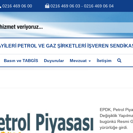
0216 469 06 00
0216 469 06 03 - 0216 469 06 04
YİLERİ PETROL VE GAZ ŞİRKETLERİ İŞVEREN SENDİKA
Basın ve TABGİS
Duyurular
Mevzuat
İletişim
EPDK, Petrol Piya
Değişiklik Yapılm
bugünkü Resmi G
yürürlüğe girdi.