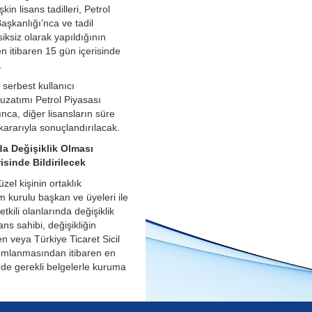
şkin lisans tadilleri, Petrol
aşkanlığı’nca ve tadil
ksiz olarak yapıldığının
n itibaren 15 gün içerisinde
.
 serbest kullanıcı
 uzatımı Petrol Piyasası
nca, diğer lisansların süre
kararıyla sonuçlandırılacak.
da Değişiklik Olması
isinde Bildirilecek
üzel kişinin ortaklık
m kurulu başkan ve üyeleri ile
tkili olanlarında değişiklik
ans sahibi, değişikliğin
 veya Türkiye Ticaret Sicil
ımlanmasından itibaren en
inde gerekli belgelerle kuruma