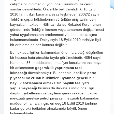
çalışma olup olmadığı yönünde Kurumumuza çeşitli
sorular gelmektedir. Öncelikle belirtilmelidir ki 18 Eylül
2010 tarihi, ilgili kararlara esas teşkil eden 2002/2 sayılı
Tebliğ’in çeşitli hükümlerinin yürürlüğe giriş tarihinden
kaynaklanmaktadır. Hâlihazırda ise Rekabet Kurumunun
gündeminde Tebliğ’in kısmen veya tamamen değiştirilmesi
yahut uygulamasının ertelenmesi yönünde bir çalışma
bulunmamaktadır. Dolayısıyla 18 Eylül 2010 tarihiyle ilgili
bir erteleme de söz konusu değildir.
Bu noktada ilgilileri bakımından önem arz ettiği düşünülen
bir hususu hatırlatmakta fayda görülmektedir. 4054 sayılı
Kanun’un 56. maddesinde, muafiyet koşullarını taşımayan
bir anlaşmanın
geçersizlik yaptırımına tabi
kılınacağı
düzenlenmiştir. Bu nedenle, özellikle
petrol
piyasası mevzuatı hükümleri uyarınca geçerli bir
bayilik sözleşmesi olmaksızın bayilik faaliyeti
yapılamayacağı
hususu da dikkate alındığında, ilgili
dağıtım şirketlerinin ve bayilerin gerek rekabet hukuku
mevzuatı gerekse petrol piyasası mevzuatı bakımından
mağdur olmamaları için, en geç 18 Eylül 2010 tarihine
kadar gerekli tedbirleri almalarında büyük önem
bulunmaktadır.