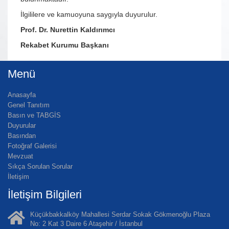
İlgililere ve kamuoyuna saygıyla duyurulur.
Prof. Dr. Nurettin Kaldırımcı
Rekabet Kurumu Başkanı
Menü
Anasayfa
Genel Tanıtım
Basın ve TABGİS
Duyurular
Basından
Fotoğraf Galerisi
Mevzuat
Sıkça Sorulan Sorular
İletişim
İletişim Bilgileri
Küçükbakkalköy Mahallesi Serdar Sokak Gökmenoğlu Plaza
No: 2 Kat 3 Daire 6 Ataşehir / İstanbul