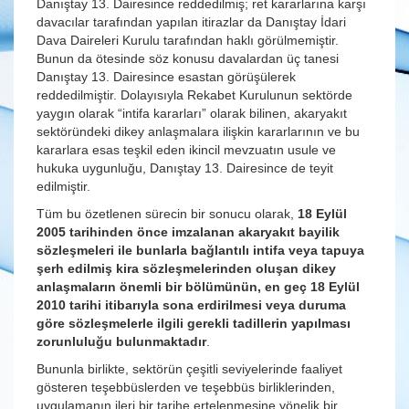
Danıştay 13. Dairesince reddedilmiş; ret kararlarına karşı
davacılar tarafından yapılan itirazlar da Danıştay İdari
Dava Daireleri Kurulu tarafından haklı görülmemiştir.
Bunun da ötesinde söz konusu davalardan üç tanesi
Danıştay 13. Dairesince esastan görüşülerek
reddedilmiştir. Dolayısıyla Rekabet Kurulunun sektörde
yaygın olarak “intifa kararları” olarak bilinen, akaryakıt
sektöründeki dikey anlaşmalara ilişkin kararlarının ve bu
kararlara esas teşkil eden ikincil mevzuatın usule ve
hukuka uygunluğu, Danıştay 13. Dairesince de teyit
edilmiştir.
Tüm bu özetlenen sürecin bir sonucu olarak,
18 Eylül
2005 tarihinden önce imzalanan akaryakıt bayilik
sözleşmeleri ile bunlarla bağlantılı intifa veya tapuya
şerh edilmiş kira sözleşmelerinden oluşan dikey
anlaşmaların önemli bir bölümünün, en geç 18 Eylül
2010 tarihi itibarıyla sona erdirilmesi veya duruma
göre sözleşmelerle ilgili gerekli tadillerin yapılması
zorunluluğu bulunmaktadır
.
Bununla birlikte, sektörün çeşitli seviyelerinde faaliyet
gösteren teşebbüslerden ve teşebbüs birliklerinden,
uygulamanın ileri bir tarihe ertelenmesine yönelik bir