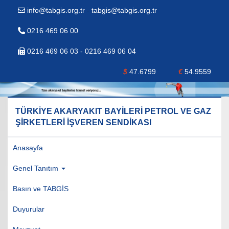
info@tabgis.org.tr
-
tabgis@tabgis.org.tr
0216 469 06 00
0216 469 06 03 - 0216 469 06 04
$
47.6799
€
54.9559
TÜRKİYE AKARYAKIT BAYİLERİ PETROL VE GAZ
ŞİRKETLERİ İŞVEREN SENDİKASI
Anasayfa
Genel Tanıtım
Basın ve TABGİS
Duyurular