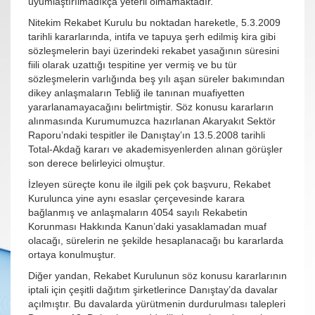
uyumlaştırılmadıkça yeterli olmamaktadır.
Nitekim Rekabet Kurulu bu noktadan hareketle, 5.3.2009
tarihli kararlarında, intifa ve tapuya şerh edilmiş kira gibi
sözleşmelerin bayi üzerindeki rekabet yasağının süresini
fiili olarak uzattığı tespitine yer vermiş ve bu tür
sözleşmelerin varlığında beş yılı aşan süreler bakımından
dikey anlaşmaların Tebliğ ile tanınan muafiyetten
yararlanamayacağını belirtmiştir. Söz konusu kararların
alınmasında Kurumumuzca hazırlanan Akaryakıt Sektör
Raporu’ndaki tespitler ile Danıştay’ın 13.5.2008 tarihli
Total-Akdağ kararı ve akademisyenlerden alınan görüşler
son derece belirleyici olmuştur.
İzleyen süreçte konu ile ilgili pek çok başvuru, Rekabet
Kurulunca yine aynı esaslar çerçevesinde karara
bağlanmış ve anlaşmaların 4054 sayılı Rekabetin
Korunması Hakkında Kanun’daki yasaklamadan muaf
olacağı, sürelerin ne şekilde hesaplanacağı bu kararlarda
ortaya konulmuştur.
Diğer yandan, Rekabet Kurulunun söz konusu kararlarının
iptali için çeşitli dağıtım şirketlerince Danıştay’da davalar
açılmıştır. Bu davalarda yürütmenin durdurulması talepleri