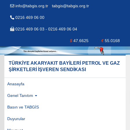
info@tabgis.org.tr
-
tabgis@tabgis.org.tr
0216 469 06 00
0216 469 06 03 - 0216 469 06 04
$
47.6625
€
55.0168
TÜRKİYE AKARYAKIT BAYİLERİ PETROL VE GAZ
ŞİRKETLERİ İŞVEREN SENDİKASI
Anasayfa
Genel Tanıtım
Basın ve TABGİS
Duyurular