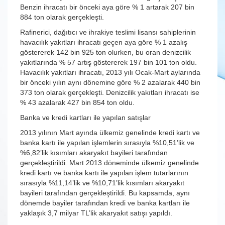
Benzin ihracatı bir önceki aya göre % 1 artarak 207 bin
884 ton olarak gerçekleşti.
Rafinerici, dağıtıcı ve ihrakiye teslimi lisansı sahiplerinin
havacılık yakıtları ihracatı geçen aya göre % 1 azalış
göstererek 142 bin 925 ton olurken, bu oran denizcilik
yakıtlarında % 57 artış göstererek 197 bin 101 ton oldu.
Havacılık yakıtları ihracatı, 2013 yılı Ocak-Mart aylarında
bir önceki yılın aynı dönemine göre % 2 azalarak 440 bin
373 ton olarak gerçekleşti. Denizcilik yakıtları ihracatı ise
% 43 azalarak 427 bin 854 ton oldu.
Banka ve kredi kartları ile yapılan satışlar
2013 yılının Mart ayında ülkemiz genelinde kredi kartı ve
banka kartı ile yapılan işlemlerin sırasıyla %10,51’lik ve
%6,82’lik kısımları akaryakıt bayileri tarafından
gerçekleştirildi. Mart 2013 döneminde ülkemiz genelinde
kredi kartı ve banka kartı ile yapılan işlem tutarlarının
sırasıyla %11,14’lik ve %10,71’lik kısımları akaryakıt
bayileri tarafından gerçekleştirildi. Bu kapsamda, aynı
dönemde bayiler tarafından kredi ve banka kartları ile
yaklaşık 3,7 milyar TL’lik akaryakıt satışı yapıldı.