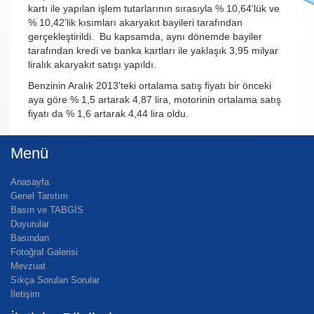
kartı ile yapılan işlem tutarlarının sırasıyla % 10,64’lük ve
% 10,42’lik kısımları akaryakıt bayileri tarafından
gerçekleştirildi. Bu kapsamda, aynı dönemde bayiler
tarafından kredi ve banka kartları ile yaklaşık 3,95 milyar
liralık akaryakıt satışı yapıldı.
Benzinin Aralık 2013'teki ortalama satış fiyatı bir önceki
aya göre % 1,5 artarak 4,87 lira, motorinin ortalama satış
fiyatı da % 1,6 artarak 4,44 lira oldu.
Menü
Anasayfa
Genel Tanıtım
Basın ve TABGİS
Duyurular
Basından
Fotoğraf Galerisi
Mevzuat
Sıkça Sorulan Sorular
İletişim