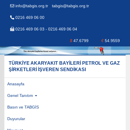
info@tabgis.org.tr
-
tabgis@tabgis.org.tr
0216 469 06 00
0216 469 06 03 - 0216 469 06 04
$
47.6799
€
54.9559
TÜRKİYE AKARYAKIT BAYİLERİ PETROL VE GAZ
ŞİRKETLERİ İŞVEREN SENDİKASI
Anasayfa
Genel Tanıtım
Basın ve TABGİS
Duyurular