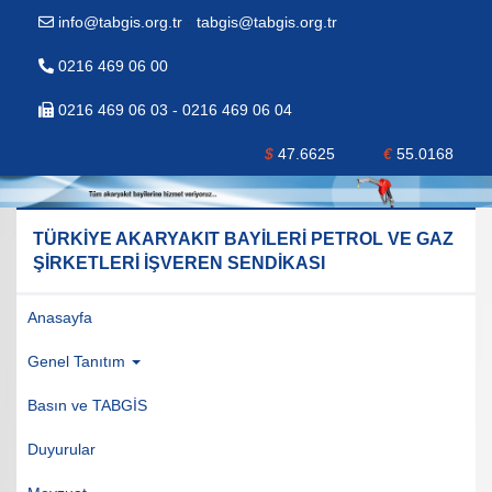
info@tabgis.org.tr
-
tabgis@tabgis.org.tr
0216 469 06 00
0216 469 06 03 - 0216 469 06 04
$
47.6625
€
55.0168
TÜRKİYE AKARYAKIT BAYİLERİ PETROL VE GAZ
ŞİRKETLERİ İŞVEREN SENDİKASI
Anasayfa
Genel Tanıtım
Basın ve TABGİS
Duyurular