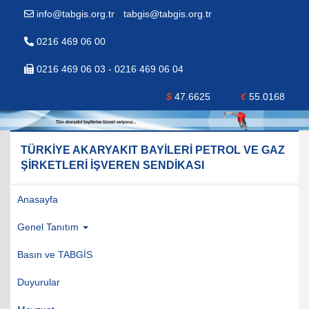
info@tabgis.org.tr
-
tabgis@tabgis.org.tr
0216 469 06 00
0216 469 06 03 - 0216 469 06 04
$
47.6625
€
55.0168
TÜRKİYE AKARYAKIT BAYİLERİ PETROL VE GAZ
ŞİRKETLERİ İŞVEREN SENDİKASI
Anasayfa
Genel Tanıtım
Basın ve TABGİS
Duyurular