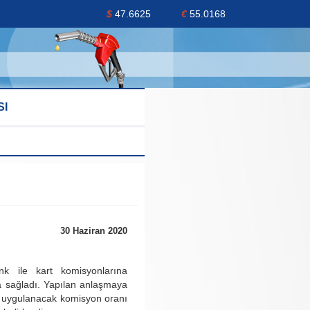
$
47.6625
€
55.0168
SI
30 Haziran 2020
k ile kart komisyonlarına
ma sağladı. Yapılan anlaşmaya
a uygulanacak komisyon oranı