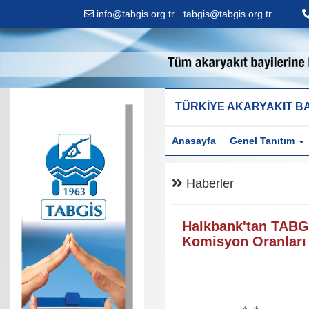
info@tabgis.org.tr
-
tabgis@tabgis.org.tr
TÜRKİYE AKARYAKIT BA
Anasayfa
Genel Tanıtım
Haberler
Halkbank'tan TABG
Komisyon Oranları