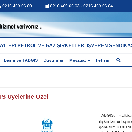
0216 469 06 00
0216 469 06 03 - 0216 469 06 04
YİLERİ PETROL VE GAZ ŞİRKETLERİ İŞVEREN SENDİKA
Basın ve TABGİS
Duyurular
Mevzuat
İletişim
İS Üyelerine Özel
TABGİS, Halkban
ilişkin bir anlaş
göre tüm kartlar