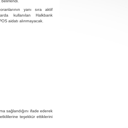
belirlendi.
ranlarının yanı sıra aktif
larda kullanılan Halkbank
POS aidatı alınmayacak.
ma sağlandığını ifade ederek
ililerine teşekkür ettiklerini