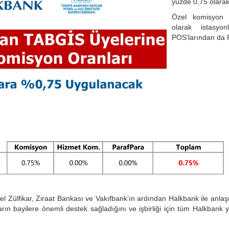
yüzde 0,75 olarak 
Özel komisyon o
olarak istasyon
POS’larından da 
 Zülfikar, Ziraat Bankası ve Vakıfbank’ın ardından Halkbank ile anlaş
ın bayilere önemli destek sağladığını ve işbirliği için tüm Halkbank yetk