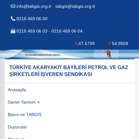
info@tabgis.org.tr
-
tabgis@tabgis.org.tr
0216 469 06 00
0216 469 06 03 - 0216 469 06 04
$
47.6799
€
54.9559
TÜRKİYE AKARYAKIT BAYİLERİ PETROL VE GAZ
ŞİRKETLERİ İŞVEREN SENDİKASI
Anasayfa
Genel Tanıtım
Basın ve TABGİS
Duyurular