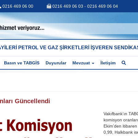
0216 469 06 00
0216 469 06 03 - 0216 469 06 04
YİLERİ PETROL VE GAZ ŞİRKETLERİ İŞVEREN SENDİKA
Basın ve TABGİS
Duyurular
Mevzuat
İletişim
ları Güncellendi
Vakıfbank’ın TAB
komisyon oranları
Ekim’den itibaren
0,99, Halkbank i