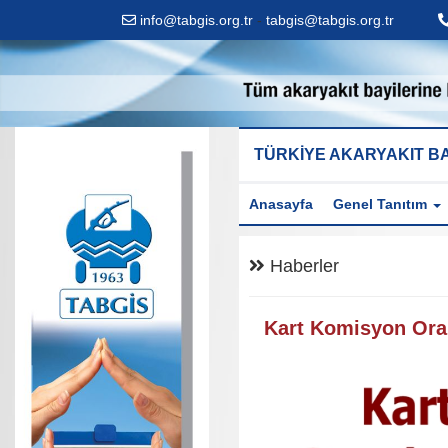
info@tabgis.org.tr
-
tabgis@tabgis.org.tr
TÜRKİYE AKARYAKIT BA
Anasayfa
Genel Tanıtım
Haberler
Kart Komisyon Oran