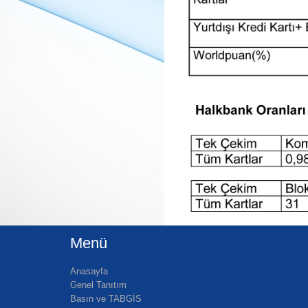
Menü
Anasayfa
Genel Tanıtım
Basın ve TABGİS