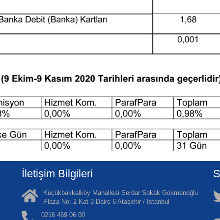
İletişim Bilgileri
S
Küçükbakkalköy Mahallesi Serdar Sokak Gökmenoğlu
Plaza No: 2 Kat 3 Daire 6 Ataşehir / İstanbul
0216 469 06 00