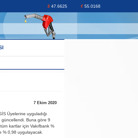
$
47.6625
€
55.0168
SI
7 Ekim 2020
GİS Üyelerine uyguladığı
 güncellendi. Buna göre 9
 tüm kartlar için Vakıfbank %
se % 0,98 uygulayacak.