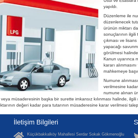
Usul ve Esaslara i
yapıldı.
Düzenleme ile nu
düzenlenecek tut
ürünün miktarı da 
sonuçlarının ilgil
çıkması ve lisans 
yapacağı savunma
görülmesi halinde
Kanun uyarınca
kararı alınmasını
mahkemeye başvu
Numune alınması
verilmesine kada
numune alınan ür
si veya müsaderesinin başka bir surette imkansız kılınması halinde, i
iktarının değeri kadar para tutarının müsaderesine karar verilmesi talep
İletişim Bilgileri
S
Küçükbakkalköy Mahallesi Serdar Sokak Gökmenoğlu