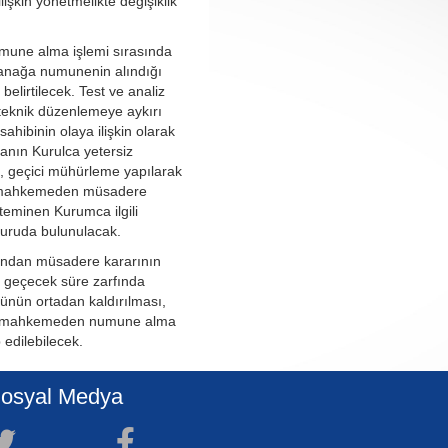
lişkin yönetmelikte değişiklik
mune alma işlemi sırasında
anağa numunenin alındığı
belirtilecek. Test ve analiz
i teknik düzenlemeye aykırı
sahibinin olaya ilişkin olarak
nın Kurulca yetersiz
, geçici mühürleme yapılarak
 mahkemeden müsadere
 teminen Kurumca ilgili
ruda bulunulacak.
ndan müsadere kararının
r geçecek süre zarfında
ünün ortadan kaldırılması,
lgili mahkemeden numune alma
 edilebilecek.
osyal Medya