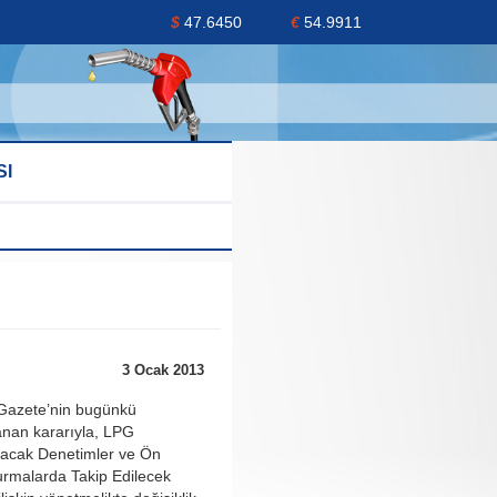
$
47.6450
€
54.9911
SI
3 Ocak 2013
Gazete’nin bugünkü
anan kararıyla, LPG
lacak Denetimler ve Ön
urmalarda Takip Edilecek