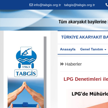
info@tabgis.org.tr
-
tabgis@tabgis.org.tr
TÜRKİYE AKARYAKIT BA
Anasayfa
Genel Tanıtım
Haberler
LPG Denetimleri ile 