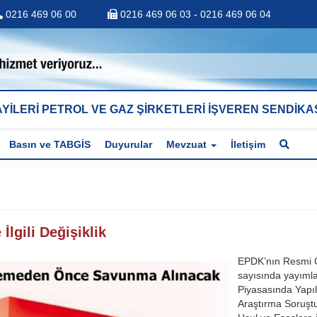
0216 469 06 00
0216 469 06 03 - 0216 469 06 04
YİLERİ PETROL VE GAZ ŞİRKETLERİ İŞVEREN SENDİKA
Basın ve TABGİS
Duyurular
Mevzuat
İletişim
İlgili Değişiklik
EPDK’nın Resmi 
sayısında yayıml
Piyasasında Yapı
Araştırma Soruşt