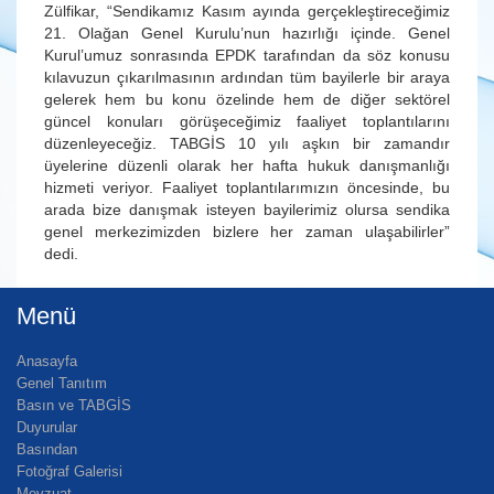
Zülfikar, “Sendikamız Kasım ayında gerçekleştireceğimiz
21. Olağan Genel Kurulu’nun hazırlığı içinde. Genel
Kurul’umuz sonrasında EPDK tarafından da söz konusu
kılavuzun çıkarılmasının ardından tüm bayilerle bir araya
gelerek hem bu konu özelinde hem de diğer sektörel
güncel konuları görüşeceğimiz faaliyet toplantılarını
düzenleyeceğiz. TABGİS 10 yılı aşkın bir zamandır
üyelerine düzenli olarak her hafta hukuk danışmanlığı
hizmeti veriyor. Faaliyet toplantılarımızın öncesinde, bu
arada bize danışmak isteyen bayilerimiz olursa sendika
genel merkezimizden bizlere her zaman ulaşabilirler”
dedi.
Menü
Anasayfa
Genel Tanıtım
Basın ve TABGİS
Duyurular
Basından
Fotoğraf Galerisi
Mevzuat