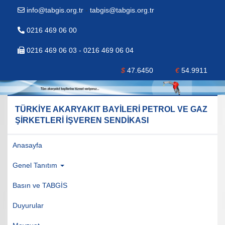
info@tabgis.org.tr
-
tabgis@tabgis.org.tr
0216 469 06 00
0216 469 06 03 - 0216 469 06 04
$
47.6450
€
54.9911
TÜRKİYE AKARYAKIT BAYİLERİ PETROL VE GAZ
ŞİRKETLERİ İŞVEREN SENDİKASI
Anasayfa
Genel Tanıtım
Basın ve TABGİS
Duyurular