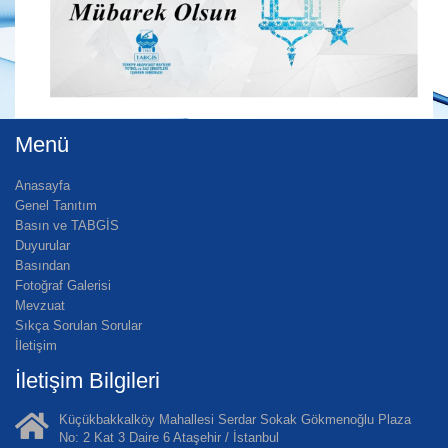
Menü
Anasayfa
Genel Tanıtım
Basın ve TABGİS
Duyurular
Basından
Fotoğraf Galerisi
Mevzuat
Sıkça Sorulan Sorular
İletişim
İletişim Bilgileri
Küçükbakkalköy Mahallesi Serdar Sokak Gökmenoğlu Plaza
No: 2 Kat 3 Daire 6 Ataşehir / İstanbul