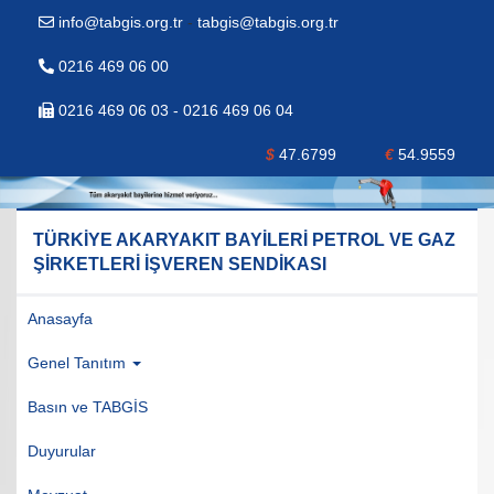
info@tabgis.org.tr
-
tabgis@tabgis.org.tr
0216 469 06 00
0216 469 06 03 - 0216 469 06 04
$
47.6799
€
54.9559
TÜRKİYE AKARYAKIT BAYİLERİ PETROL VE GAZ
ŞİRKETLERİ İŞVEREN SENDİKASI
Anasayfa
Genel Tanıtım
Basın ve TABGİS
Duyurular