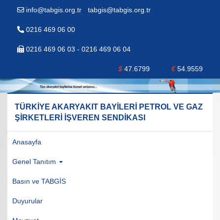
info@tabgis.org.tr
-
tabgis@tabgis.org.tr
0216 469 06 00
0216 469 06 03 - 0216 469 06 04
$
47.6799
€
54.9559
TÜRKİYE AKARYAKIT BAYİLERİ PETROL VE GAZ
ŞİRKETLERİ İŞVEREN SENDİKASI
Anasayfa
Genel Tanıtım
Basın ve TABGİS
Duyurular