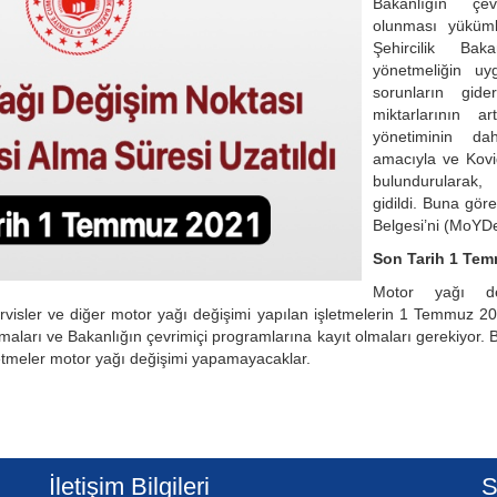
Bakanlığın çev
olunması yükümlü
Şehircilik Bak
yönetmeliğin uy
sorunların gide
miktarlarının a
yönetiminin da
amacıyla ve Kovi
bulundurularak,
gidildi. Buna gör
Belgesi’ni (MoYDe
Son Tarih 1 Te
Motor yağı değ
servisler ve diğer motor yağı değişimi yapılan işletmelerin 1 Temmuz 2
maları ve Bakanlığın çevrimiçi programlarına kayıt olmaları gerekiyor. B
letmeler motor yağı değişimi yapamayacaklar.
İletişim Bilgileri
S