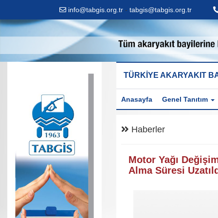
info@tabgis.org.tr
-
tabgis@tabgis.org.tr
TÜRKİYE AKARYAKIT BA
Anasayfa
Genel Tanıtım
Haberler
Motor Yağı Değişim
Alma Süresi Uzatıl