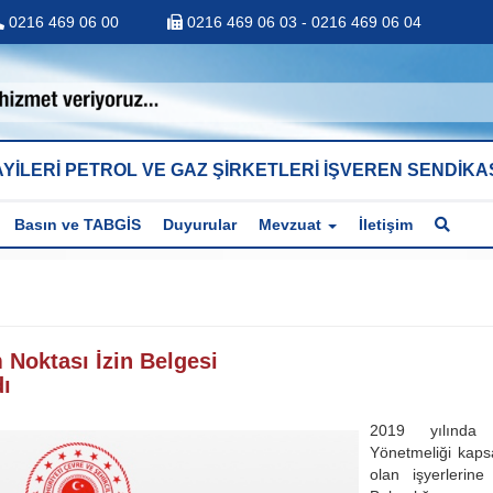
0216 469 06 00
0216 469 06 03 - 0216 469 06 04
YİLERİ PETROL VE GAZ ŞİRKETLERİ İŞVEREN SENDİKA
Basın ve TABGİS
Duyurular
Mevzuat
İletişim
 Noktası İzin Belgesi
dı
2019 yılında 
Yönetmeliği kaps
olan işyerleri