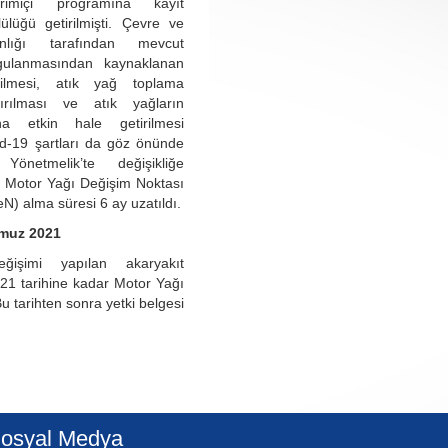
rimiçi programına kayıt
lüğü getirilmişti. Çevre ve
anlığı tarafından mevcut
gulanmasından kaynaklanan
rilmesi, atık yağ toplama
rtırılması ve atık yağların
ha etkin hale getirilmesi
d-19 şartları da göz önünde
 Yönetmelik’te değişikliğe
e Motor Yağı Değişim Noktası
N) alma süresi 6 ay uzatıldı.
mmuz 2021
işimi yapılan akaryakıt
021 tarihine kadar Motor Yağı
u tarihten sonra yetki belgesi
osyal Medya