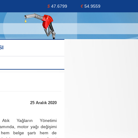
$
47.6799
€
54.9559
SI
25 Aralık 2020
Atık Yağların Yönetimi
amında, motor yağı değişimi
ne hem belge şartı hem de