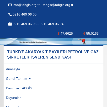
info@tabgis.org.tr
-
tabgis@tabgis.org.tr
0216 469 06 00
0216 469 06 03 - 0216 469 06 04
$
47.6625
€
55.0168
TÜRKİYE AKARYAKIT BAYİLERİ PETROL VE GAZ
ŞİRKETLERİ İŞVEREN SENDİKASI
Anasayfa
Genel Tanıtım
Basın ve TABGİS
Duyurular