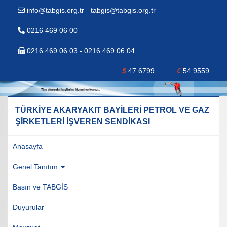
info@tabgis.org.tr
-
tabgis@tabgis.org.tr
0216 469 06 00
0216 469 06 03 - 0216 469 06 04
$
47.6799
€
54.9559
TÜRKİYE AKARYAKIT BAYİLERİ PETROL VE GAZ
ŞİRKETLERİ İŞVEREN SENDİKASI
Anasayfa
Genel Tanıtım
Basın ve TABGİS
Duyurular