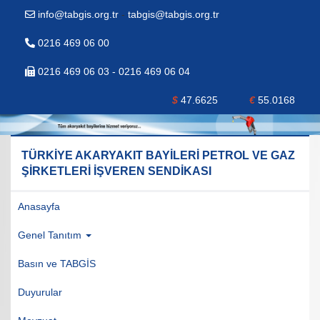
info@tabgis.org.tr
-
tabgis@tabgis.org.tr
0216 469 06 00
0216 469 06 03 - 0216 469 06 04
$
47.6625
€
55.0168
TÜRKİYE AKARYAKIT BAYİLERİ PETROL VE GAZ
ŞİRKETLERİ İŞVEREN SENDİKASI
Anasayfa
Genel Tanıtım
Basın ve TABGİS
Duyurular