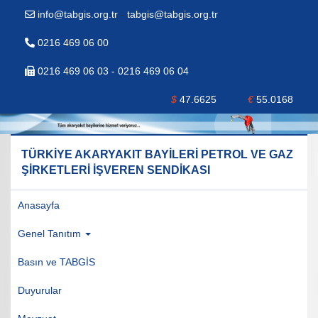
info@tabgis.org.tr
-
tabgis@tabgis.org.tr
0216 469 06 00
0216 469 06 03 - 0216 469 06 04
$
47.6625
€
55.0168
TÜRKİYE AKARYAKIT BAYİLERİ PETROL VE GAZ
ŞİRKETLERİ İŞVEREN SENDİKASI
Anasayfa
Genel Tanıtım
Basın ve TABGİS
Duyurular