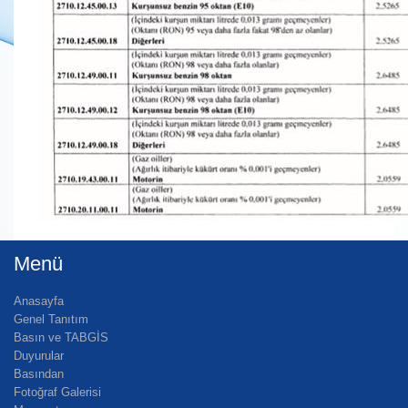
Menü
Anasayfa
Genel Tanıtım
Basın ve TABGİS
Duyurular
Basından
Fotoğraf Galerisi