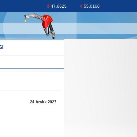
$
47.6625
€
55.0168
SI
24 Aralık 2023