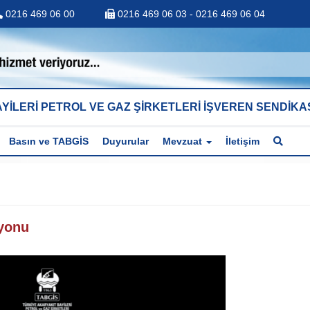
0216 469 06 00
0216 469 06 03 - 0216 469 06 04
YİLERİ PETROL VE GAZ ŞİRKETLERİ İŞVEREN SENDİKA
Basın ve TABGİS
Duyurular
Mevzuat
İletişim
syonu