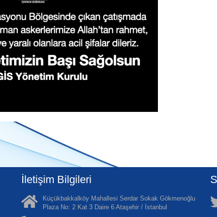
İletişim Bilgileri
S
Küçükbakkalköy Mahallesi Serdar Sokak Gökmenoğlu
Plaza No: 2 Kat 3 Daire 6 Ataşehir / İstanbul